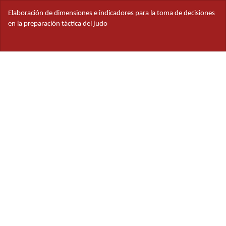
Volver
Elaboración de dimensiones e indicadores para la toma de decisiones
a
en la preparación táctica del judo
los
detalles
Des
del
De
artículo
PD