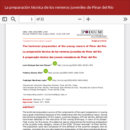
Volver
Des
De
La preparación técnica de los remeros juveniles de Pinar del Río
a
PD
los
detalles
del
artículo