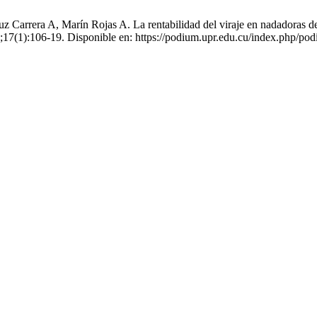
rrera A, Marín Rojas A. La rentabilidad del viraje en nadadoras del est
];17(1):106-19. Disponible en: https://podium.upr.edu.cu/index.php/pod