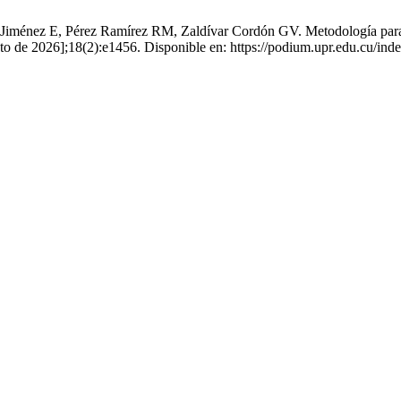
Jiménez E, Pérez Ramírez RM, Zaldívar Cordón GV. Metodología para el 
sto de 2026];18(2):e1456. Disponible en: https://podium.upr.edu.cu/in