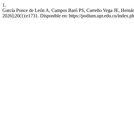
1.
García Ponce de León A, Campos Baró PS, Carreño Vega JE, Hernández 
2026];20(1):e1731. Disponible en: https://podium.upr.edu.cu/index.p