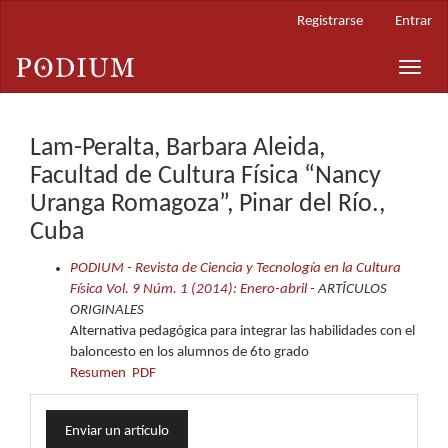
Navegación
Registrarse
Entrar
principal
Contenido
Toggle
principal
naviga
Barra
lateral
Lam-Peralta, Barbara Aleida,
Facultad de Cultura Física “Nancy
Uranga Romagoza”, Pinar del Río.,
Cuba
PODIUM - Revista de Ciencia y Tecnología en la Cultura
Física Vol. 9 Núm. 1 (2014): Enero-abril
- ARTÍCULOS
ORIGINALES
Alternativa pedagógica para integrar las habilidades con el
baloncesto en los alumnos de 6to grado
Resumen
PDF
Enviar
Enviar un artículo
un