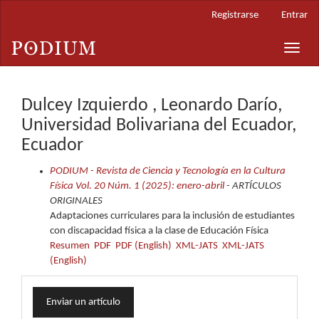
Navegación
Registrarse
Entrar
principal
Contenido
Toggle
principal
naviga
Barra
lateral
Dulcey Izquierdo , Leonardo Darío,
Universidad Bolivariana del Ecuador,
Ecuador
PODIUM - Revista de Ciencia y Tecnología en la Cultura
Física Vol. 20 Núm. 1 (2025): enero-abril
- ARTÍCULOS
ORIGINALES
Adaptaciones curriculares para la inclusión de estudiantes
con discapacidad física a la clase de Educación Física
Resumen
PDF
PDF (English)
XML-JATS
XML-JATS
(English)
Enviar
Enviar un artículo
un