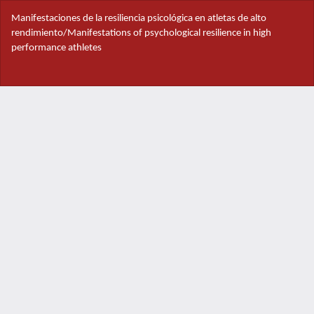
Volver
Manifestaciones de la resiliencia psicológica en atletas de alto
a
rendimiento/Manifestations of psychological resilience in high
los
performance athletes
detalles
del
Des
artículo
De
PD