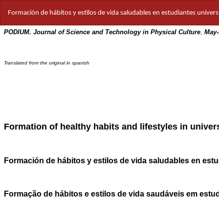
Volver
Formación de hábitos y estilos de vida saludables en estudiantes universi
a
los
detalles
del
artículo