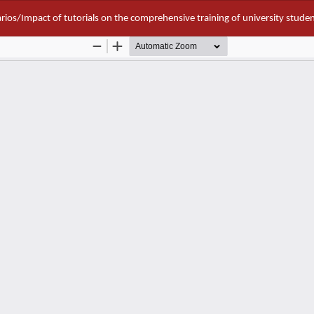
arios/Impact of tutorials on the comprehensive training of university stude