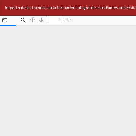
Volver
Impacto de las tutorías en la formación integral de estudiantes universit
a
los
detalles
del
artículo