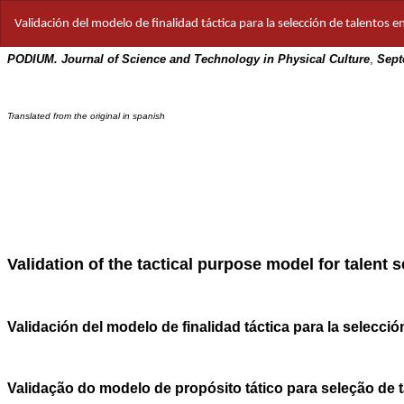
Volver
Validación del modelo de finalidad táctica para la selección de talentos 
a
los
detalles
del
artículo