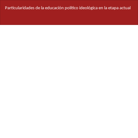
Volver
Particularidades de la educación político ideológica en la etapa actual
a
los
Des
detalles
De
del
PD
artículo