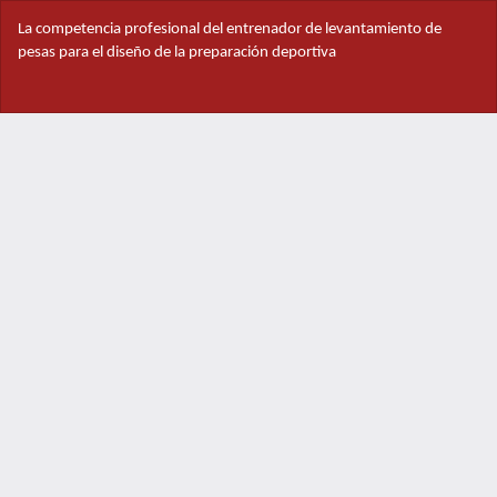
Volver
La competencia profesional del entrenador de levantamiento de
a
pesas para el diseño de la preparación deportiva
los
detalles
Des
del
De
artículo
PD