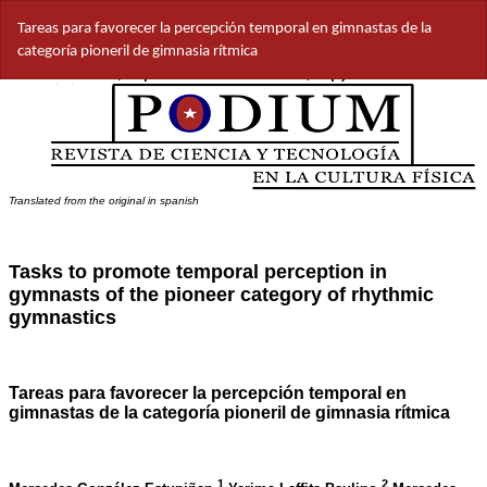
Volver
Tareas para favorecer la percepción temporal en gimnastas de la
a
categoría pioneril de gimnasia rítmica
los
detalles
del
artículo