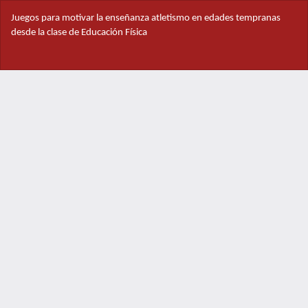
Volver
Juegos para motivar la enseñanza atletismo en edades tempranas
a
desde la clase de Educación Física
los
detalles
Des
del
De
artículo
PD