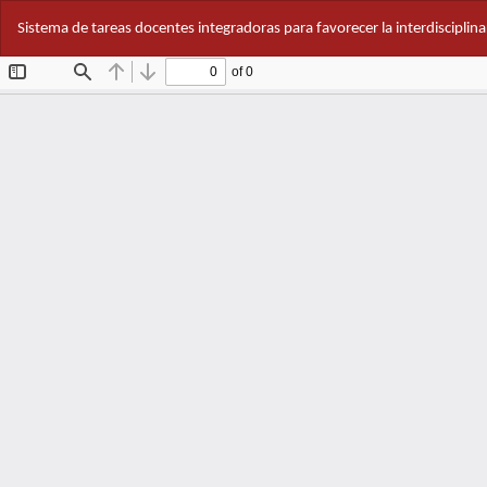
Volver
Sistema de tareas docentes integradoras para favorecer la interdisciplinar
a
los
detalles
del
artículo