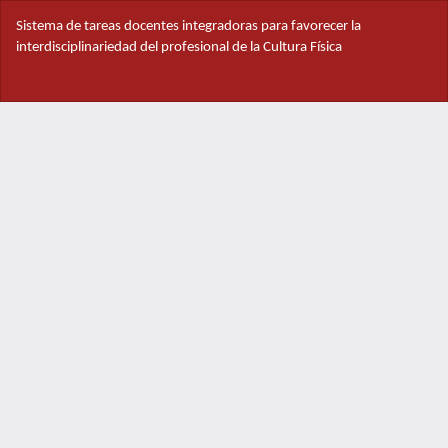
Volver
Sistema de tareas docentes integradoras para favorecer la
a
interdisciplinariedad del profesional de la Cultura Física
los
detalles
Des
del
De
artículo
PD