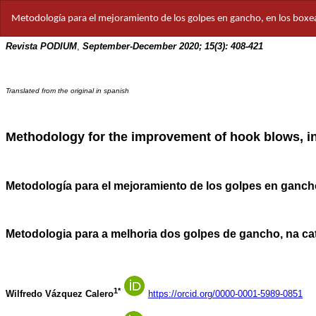
Volver
Metodología para el mejoramiento de los golpes en gancho, en los boxea
a
los
detalles
del
artículo