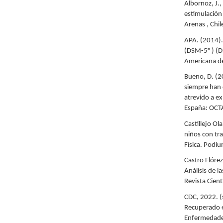
Albornoz, J.
estimulación
Arenas , Chi
APA. (2014).
(DSM-5®) (DS
Americana de
Bueno, D. (2
siempre han 
atrevido a ex
España: OC
Castillejo Ol
niños con tra
Física. Podi
Castro Flóre
Análisis de l
Revista Cient
CDC, 2022. (s
Recuperado e
Enfermedade