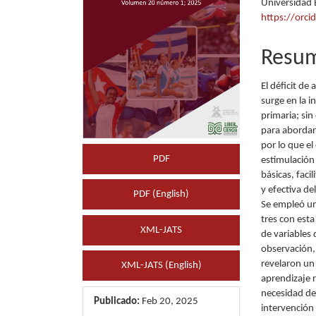
Universidad 
artículo
artícu
https://orc
Resu
El déficit de
surge en la i
primaria; si
para abordar
por lo que el
PDF
estimulación
básicas, faci
y efectiva de
PDF (English)
Se empleó un
tres con est
XML-JATS
de variables 
observación,
revelaron un
XML-JATS (English)
aprendizaje r
necesidad de
Publicado:
Feb 20, 2025
intervención 