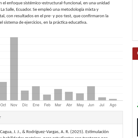
on el enfoque sistémico-estructural-funcional, en una unidad
 La Salle, Ecuador. Se empleó una metodología mixta y
l, con resultados en el pre- y pos-test, que confirmaron la
el sistema de ejercicios, en la práctica educativa.
les
r
 Cagua, J. J., & Rodríguez-Vargas, A. R. (2025). Estimulación
lo