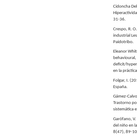
Cidoncha Del
Hiperactivida
31-36.
Crespo, R. O.
industrial Le
Paidotribo.
Eleanor White
behavioural,
deficit/hype
en la práctica
Folgar, I. (2
España.
Gámez-Calvo, 
Trastorno por
sistemática e
Garófano, V. 
del niño en l
8(47), 89-10