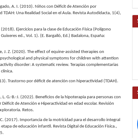
gado, A. I. (2010). Niños con Déficit de Atención por
d TDAH: Una Realidad Social en el Aula. Revista Autodidacta, 1(4),
 (2018). Ejercicios para la clase de Educación Física (Polígono
s Guixeres ed., Vol. 1). (E. Bargalló, Ed.) Badalona, España:
, J. Z. (2020). The effect of equine-assisted therapies on
 psychological and physical symptoms for children with attention
ractivity disorder: A systematic review. Terapias complementarias
 clínica.
013). Trastorno por déficit de atención con hiperactividad (TDAH).
L. G.-B.-J. (2022). Beneficios de la hipoterapia para personas con
 Déficit de Atención e Hiperactividad en edad escolar. Revisión
xploratoria. Retos.
C. (2017). Importancia de la motricidad para el desarrollo integral
a etapa de educación infantil. Revista Digital de Educación Física.,
5.