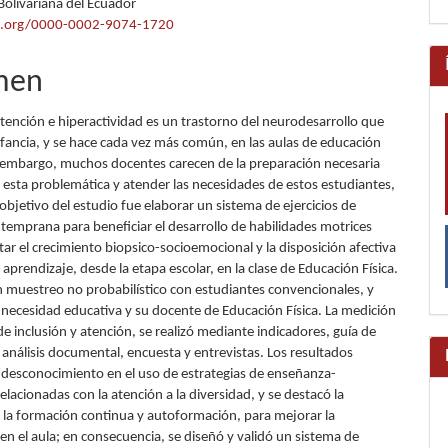
Bolivariana del Ecuador
lo
id.org/0000-0002-9074-1720
men
 atención e hiperactividad es un trastorno del neurodesarrollo que
nfancia, y se hace cada vez más común, en las aulas de educación
n embargo, muchos docentes carecen de la preparación necesaria
 esta problemática y atender las necesidades de estos estudiantes,
 objetivo del estudio fue elaborar un sistema de ejercicios de
 temprana para beneficiar el desarrollo de habilidades motrices
litar el crecimiento biopsico-socioemocional y la disposición afectiva
l aprendizaje, desde la etapa escolar, en la clase de Educación Física.
 muestreo no probabilístico con estudiantes convencionales, y
a necesidad educativa y su docente de Educación Física. La medición
de inclusión y atención, se realizó mediante indicadores, guía de
 análisis documental, encuesta y entrevistas. Los resultados
 desconocimiento en el uso de estrategias de enseñanza-
elacionadas con la atención a la diversidad, y se destacó la
 la formación continua y autoformación, para mejorar la
en el aula; en consecuencia, se diseñó y validó un sistema de