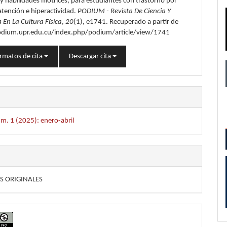
 habilidades motrices, para estudiantes con trastorno por
 atención e hiperactividad.
PODIUM - Revista De Ciencia Y
 En La Cultura Física
,
20
(1), e1741. Recuperado a partir de
odium.upr.edu.cu/index.php/podium/article/view/1741
rmatos de cita
Descargar cita
m. 1 (2025): enero-abril
S ORIGINALES