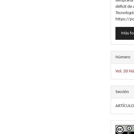
temprana y
déficit de
Tecnología
https://p
Más fo
Número
Vol. 20 Nú
Sección
ARTÍCULO