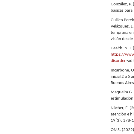
González, P. 
básicas para
Guillen Perei
Velázquez, L.
temprana en 
visión desde
Health, N. I.
https://www.
disorder
-ad
Incarbone, O.
inicial 2 a 5 
Buenos Aires
Maqueira G. 
estimulación
Nácher, E. (2
atención e h
19(3), 178-
OMS. (2022).