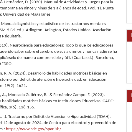
, & Hernández, D. (2020). Manual de Actividades y Juegos para la
 temprana en niños y niñas de 1 a 6 años de edad. (Vol. 1). Punta
le: Universidad de Magallanes.
 Manual diagnóstico y estadístico de los trastornos mentales
M-5 Ed. ed.). Arlington, Arlington, Estados Unidos: Asociación
 Psiquiatría.
019). Neurociencia para educadores: Todo lo que los educadores
querido saber sobre el cerebro de sus alumnos y nunca nadie se ha
plicárselo de manera comprensible y útil. (Cuarta ed.). Barcelona,
TAEDRO.
an, R. A. (2024). Desarrollo de habilidades motrices básicas en
storno por déficit de atención e hiperactividad, en Educación
um, 19(2), 1621.
z, A., Moncada Gutiérrez, B., & Fernández Campo, F. (2023).
as habilidades motrices básicas en Instituciones Educativas. GADE:
ífica, 3(6), 138-155.
.f.). Trastorno por Déficit de Atención e Hiperactividad (TDAH).
l 12 de agosto de 2024, de Centro para el control y prevención de
s.:
https://www.cdc.gov/spanish/