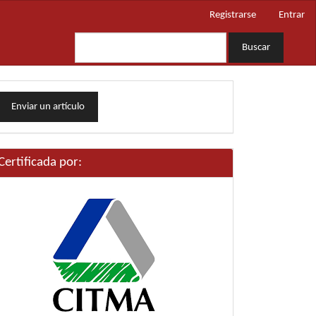
Registrarse
Entrar
Buscar
nviar
Enviar un artículo
n
rtículo
Certificada por: