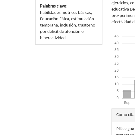
ejercicios, c
Palabras clave:
educativa De
habilidades motrices básicas,
prexperimenta
Educación Física, estimulación
efectividad d
temprana, inclusión, trastorno
por déficit de atención e
Descargas
hiperactividad
Detal
Cómo cita
del
Pillasagua
artícu