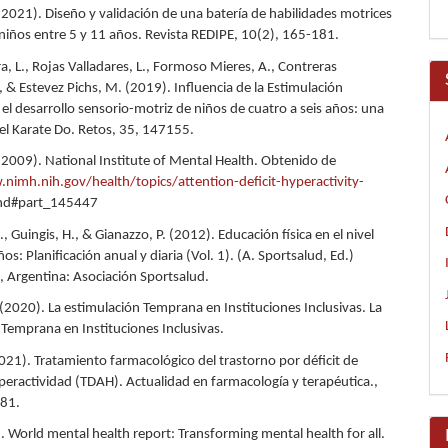
(2021). Diseño y validación de una batería de habilidades motrices
 niños entre 5 y 11 años. Revista REDIPE, 10(2), 165-181.
ra, L., Rojas Valladares, L., Formoso Mieres, A., Contreras
, & Estevez Pichs, M. (2019). Influencia de la Estimulación
el desarrollo sensorio-motriz de niños de cuatro a seis años: una
 el Karate Do. Retos, 35, 147155.
 (2009). National Institute of Mental Health. Obtenido de
nimh.nih.gov/health/topics/attention-deficit-hyperactivity-
hd#part_145447
, Guingis, H., & Gianazzo, P. (2012). Educación física en el nivel
años: Planificación anual y diaria (Vol. 1). (A. Sportsalud, Ed.)
, Argentina: Asociación Sportsalud.
(2020). La estimulación Temprana en Instituciones Inclusivas. La
 Temprana en Instituciones Inclusivas.
021). Tratamiento farmacológico del trastorno por déficit de
iperactividad (TDAH). Actualidad en farmacología y terapéutica.,
181.
 World mental health report: Transforming mental health for all.