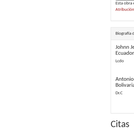
Esta obra 
Atribució
Biografía 
Johnn J
Ecuado
Lcdo
Antonio
Bolivar
Dr.C
Citas