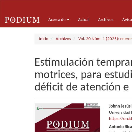
Navegación
principal
Contenido
Acerca de
Actual
Archivos
Aviso
principal
Barra
lateral
Inicio
Archivos
Vol. 20 Núm. 1 (2025): enero-
Estimulación tempran
motrices, para estud
déficit de atención e
Barra
Conte
Johnn Jesús 
Universidad 
lateral
princi
https://orc
del
del
Antonio Ric