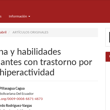
s
Información
E
abril
ARTÍCULOS ORIGINALES
u
a
a y habilidades
iantes con trastorno por
 hiperactividad
nido
Pillasagua Cagua
Bolivariana Del Ecuador
pal
id.org/0009-0006-6671-4673
ardo Rodríguez-Vargas