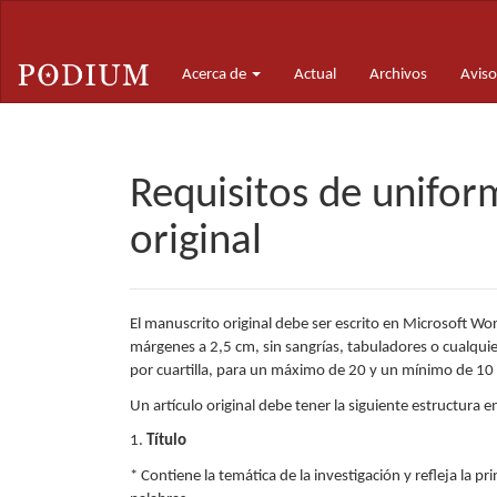
Navegación
principal
Contenido
Acerca de
Actual
Archivos
Aviso
principal
Barra
lateral
Requisitos de unifor
original
El manuscrito original debe ser escrito en Microsoft Wo
márgenes a 2,5 cm, sin sangrías, tabuladores o cualquie
por cuartilla, para un máximo de 20 y un mínimo de 10 c
Un artículo original debe tener la siguiente estructura 
1.
Título
* Contiene la temática de la investigación y refleja la 