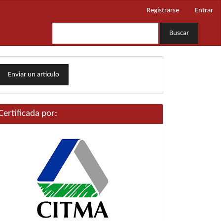
Registrarse
Entrar
Buscar
nviar
Enviar un artículo
n
rtículo
Certificada por: