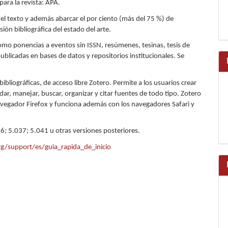
para la revista: APA.
del texto y además abarcar el por ciento (más del 75 %) de
sión bibliográfica del estado del arte.
omo ponencias a eventos sin ISSN, resúmenes, tesinas, tesis de
ublicadas en bases de datos y repositorios institucionales. Se
bibliográficas, de acceso libre Zotero. Permite a los usuarios crear
ar, manejar, buscar, organizar y citar fuentes de todo tipo. Zotero
avegador Firefox y funciona además con los navegadores Safari y
.36; 5.037; 5.041 u otras versiones posteriores.
g/support/es/guia_rapida_de_inicio