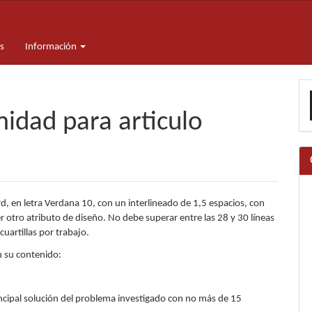
s
Información
E
u
midad para articulo
a
rd, en letra Verdana 10, con un interlineado de 1,5 espacios, con
r otro atributo de diseño. No debe superar entre las 28 y 30 líneas
uartillas por trabajo.
en su contenido:
principal solución del problema investigado con no más de 15