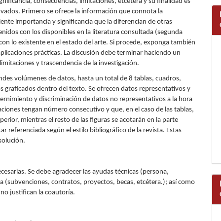
gnificancia, consecuencias, limitaciones, etcétera y su finalidad es
rvados. Primero se ofrece la información que connota la
iente importancia y significancia que la diferencian de otras
enidos con los disponibles en la literatura consultada (segunda
) con lo existente en el estado del arte. Si procede, exponga también
aplicaciones prácticas. La discusión debe terminar haciendo un
limitaciones y trascendencia de la investigación.
randes volúmenes de datos, hasta un total de 8 tablas, cuadros,
s graficados dentro del texto. Se ofrecen datos representativos y
ernimiento y discriminación de datos no representativos a la hora
raciones tengan número consecutivo y que, en el caso de las tablas,
perior, mientras el resto de las figuras se acotarán en la parte
r referenciada según el estilo bibliográfico de la revista. Estas
solución.
necesarias. Se debe agradecer las ayudas técnicas (persona,
rna (subvenciones, contratos, proyectos, becas, etcétera.); así como
o justifican la coautoría.