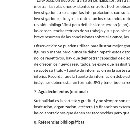
* La exposición debe centrarse en los hallazgos, en su si
mostrar las relaciones existentes entre los hechos obse
investigación, o sea, aquellas interpretaciones con sufic
investigaciones; luego se contrastan los resultados obt
revisión bibliográfica) para definir si concuerdan (o no
las consecuencias teóricas de su trabajo y sus posibles 
breve resumen de las conclusiones sobre el alcance, las 
Observación
: Se pueden utilizar, para ilustrar mejor g
figuras o mapas pero nunca se deben repetir estos dato
no los repetitivos, hay que demostrar capacidad de disc
de ofrecer los nuevos resultados. Se exige que las ilust
se acote su título y fuente de información en la parte su
inferior. Recordar que la fuente de información debe esta
imágenes deben estar en formato JPG y tener buena re
7.
Agradecimientos (opcional)
Su finalidad es la cortesía y gratitud y no siempre son 
institución, organización, etcétera.) y financieras exte
las colaboraciones que deben ser reconocidas pero que n
8.
Referencias bibliográficas