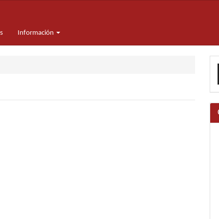
s
Información
E
u
a