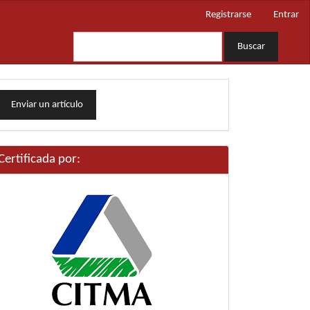
Registrarse
Entrar
Buscar
nviar
Enviar un artículo
n
rtículo
Certificada por: