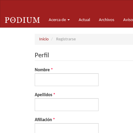
Navegación
principal
Contenido
Acerca de
Actual
Archivos
Aviso
principal
Barra
lateral
Inicio
Registrarse
Perfil
Obligatorio
Nombre
*
Obligatorio
Apellidos
*
Obligatorio
Afiliación
*