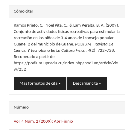
Detalles
Cómo citar
del
Ramos Prieto, C., Noel Pita, C., & Lam Peralta, B. A. (2009).
artículo
Conjunto de actividades físicas recreativas para estimular la
recreación en los niños de 3-4 anos de l consejo popular
Guane -2 del municipio de Guane.
PODIUM - Revista De
Ciencia Y Tecnología En La Cultura Física
,
4
(2), 722–728.
Recuperado a partir de
https://podium.upr.edu.cu/index.php/podium/article/vie
w/252
Más formatos de cita
Descargar cita
Número
Vol. 4 Núm. 2 (2009): Abril-junio