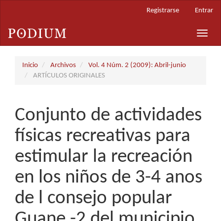
Navegación
Registrarse
Entrar
principal
Contenido
Toggle
principal
naviga
Barra
lateral
Inicio
Archivos
Vol. 4 Núm. 2 (2009): Abril-junio
ARTÍCULOS ORIGINALES
Conjunto de actividades
físicas recreativas para
estimular la recreación
en los niños de 3-4 anos
de l consejo popular
Guane -2 del municipio