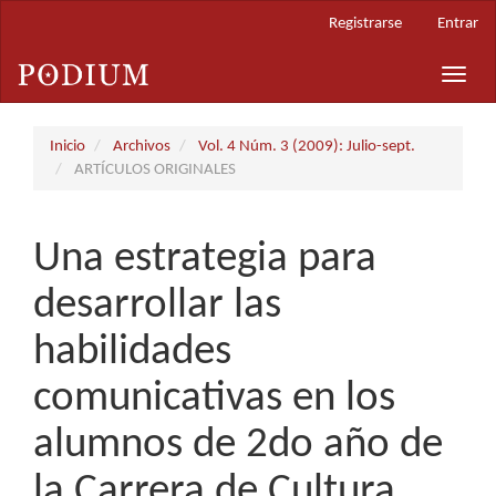
Navegación
Registrarse
Entrar
principal
Contenido
Toggle
principal
naviga
Barra
lateral
Inicio
Archivos
Vol. 4 Núm. 3 (2009): Julio-sept.
ARTÍCULOS ORIGINALES
Una estrategia para
desarrollar las
habilidades
comunicativas en los
alumnos de 2do año de
la Carrera de Cultura