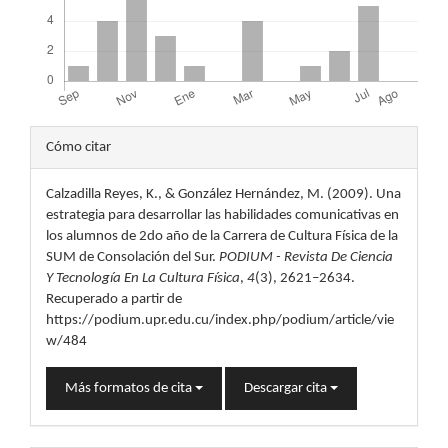
Detalles
Cómo citar
del
Calzadilla Reyes, K., & González Hernández, M. (2009). Una
artículo
estrategia para desarrollar las habilidades comunicativas en
los alumnos de 2do año de la Carrera de Cultura Física de la
SUM de Consolación del Sur.
PODIUM - Revista De Ciencia
Y Tecnología En La Cultura Física
,
4
(3), 2621–2634.
Recuperado a partir de
https://podium.upr.edu.cu/index.php/podium/article/vie
w/484
Más formatos de cita
Descargar cita