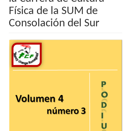
Física de la SUM de
Consolación del Sur
Barra
lateral
del
artículo