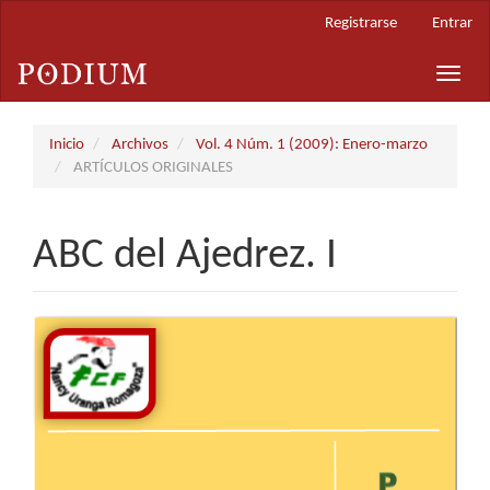
Navegación
Registrarse
Entrar
principal
Contenido
Toggle
principal
naviga
Barra
lateral
Inicio
Archivos
Vol. 4 Núm. 1 (2009): Enero-marzo
ARTÍCULOS ORIGINALES
ABC del Ajedrez. I
Barra
lateral
del
artículo