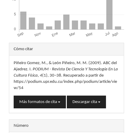
Detalles
Cómo citar
del
Piñeiro Gomez, M., & León Piñeiro, M. M. (2009). ABC del
artículo
Ajedrez. I.
PODIUM - Revista De Ciencia Y Tecnología En La
Cultura Física
,
4
(1), 30–38. Recuperado a partir de
https://podium.upr.edu.cu/index.php/podium/article/vie
w/54
Más formatos de cita
Descargar cita
Número