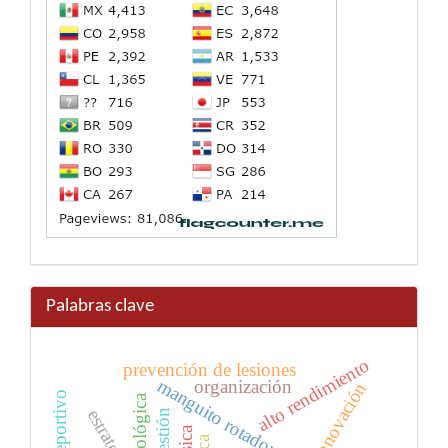
Palabras clave
alto rendimiento
prevención de lesiones
manguito rotador
organización
innovación
estrategia
gestión