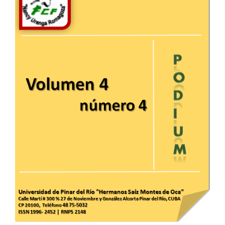
lateral
del
artículo