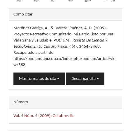
Detalles
Cómo citar
del
Martínez Garriga, A., & Barrera Jiménez, A. D. (2009).
artículo
Proyecto Recreativo Comunitario: Mi Barrio Listo por una
Vida Sana y Saludable.
PODIUM - Revista De Ciencia Y
Tecnología En La Cultura Física
,
4
(4), 3464–3468.
Recuperado a partir de
https://podium.upr.edu.cu/index.php/podium/article/vie
w/588
Más formatos de cita
Descargar cita
Número
Vol. 4 Núm. 4 (2009): Octubre-dic.