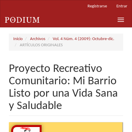
Navegación
Registrarse
Entrar
principal
Contenido
Toggle
principal
naviga
Barra
lateral
Inicio
Archivos
Vol. 4 Núm. 4 (2009): Octubre-dic.
ARTÍCULOS ORIGINALES
Proyecto Recreativo
Comunitario: Mi Barrio
Listo por una Vida Sana
y Saludable
Barra