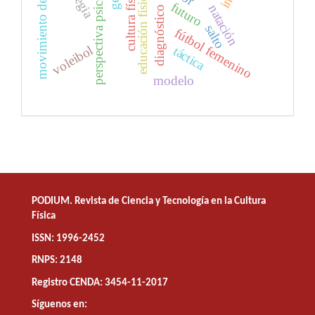
movimiento deportivo
perspectiva psicológica
cultura física
educación física
futuro
natación
diagnóstico
salto
fútbol femenino
voleibol
táctica
modelo
PODIUM. Revista de Ciencia y Tecnología en la Cultura
Física
ISSN: 1996-2452
RNPS: 2148
Registro CENDA: 3454-11-2017
Síguenos en: