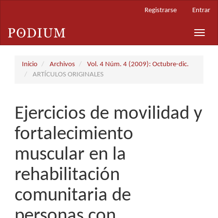
Navegación
Registrarse
Entrar
principal
Contenido
Toggle
principal
naviga
Barra
lateral
Inicio
Archivos
Vol. 4 Núm. 4 (2009): Octubre-dic.
ARTÍCULOS ORIGINALES
Ejercicios de movilidad y
fortalecimiento
muscular en la
rehabilitación
comunitaria de
personas con