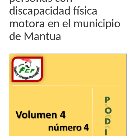
discapacidad física
motora en el municipio
de Mantua
Barra
lateral
del
artículo