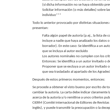
(si dicha información no se haya obtenido pr
Solicitar información (o más detalles) sobre l
individuo***
Todo lo anterior provocado por distintas situaciones
presentan:
Falta algún papel de autoría (p.ej., la lista de
incluye a nadie que haya analizado los datos o
borrador). En este caso: Se identifica a un a
que se incluya al autor excluido
Los autores nominales no cumplen con los crite
Entonces: Se identifica a un autor invitado o d
Proponer que se excluya a un autor invitado o 
que sea trasladado al apartado de los Agrade
Después de estos primeros momentos, entonces:
Se procede a obtener el visto bueno por escrito de t
cambiar la autoría. La carta debe indicar claramente la 
acerca de la autoría y/o remitirse a unos criterios publ
CIERM (Comité Internacional de Editores de Revista
inglés), y puede transmitir la preocupación o la dece