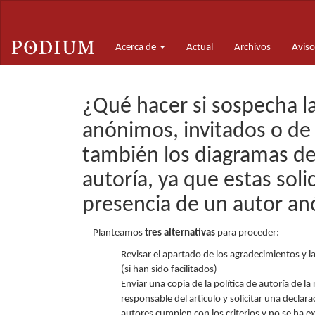
Navegación
principal
Contenido
Acerca de
Actual
Archivos
Aviso
principal
Barra
lateral
¿Qué hacer si sospecha la
anónimos, invitados o de 
también los diagramas de
autoría, ya que estas soli
presencia de un autor an
Planteamos
tres alternativas
para proceder:
Revisar el apartado de los agradecimientos y l
(si han sido facilitados)
Enviar una copia de la política de autoría de la 
responsable del artículo y solicitar una declar
autores cumplen con los criterios y no se ha e