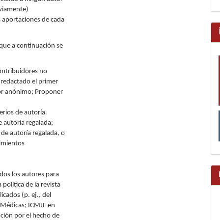
eviamente)
as aportaciones de cada
 que a continuación se
 contribuidores no
 redactado el primer
utor anónimo; Proponer
rios de autoría.
e autoría regalada;
de autoría regalada, o
cimientos
odos los autores para
política de la revista
icados (p. ej., del
s Médicas; ICMJE en
pción por el hecho de