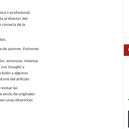
ica o profesional,
a al director del
 correcta de la
ión.
sta de autores. Entonces
ón, entonces: Intentar
 con Google) y
xcluido a algunos
toría del artículo.
revisar las
e envío de originales
nen unas directrices