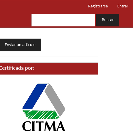
Registrarse
Entrar
Buscar
nviar
Enviar un artículo
n
rtículo
Certificada por: