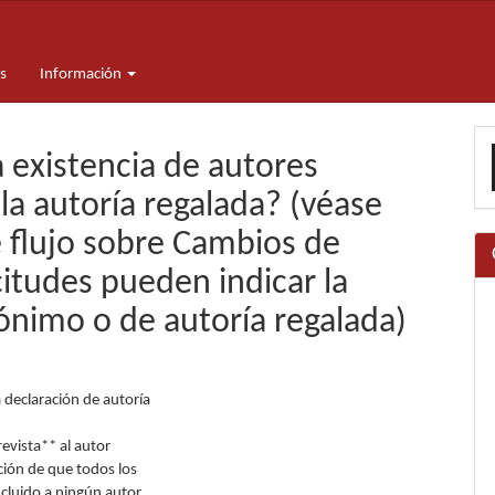
s
Información
E
 existencia de autores
u
la autoría regalada? (véase
a
 flujo sobre Cambios de
citudes pueden indicar la
ónimo o de autoría regalada)
a declaración de autoría
revista** al autor
ación de que todos los
xcluido a ningún autor