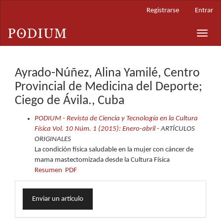
Navegación
Registrarse
Entrar
principal
Contenido
Toggle
principal
naviga
Barra
lateral
Ayrado-Núñez, Alina Yamilé, Centro
Provincial de Medicina del Deporte;
Ciego de Ávila., Cuba
PODIUM - Revista de Ciencia y Tecnología en la Cultura
Física Vol. 10 Núm. 1 (2015): Enero-abril
- ARTÍCULOS
ORIGINALES
La condición física saludable en la mujer con cáncer de
mama mastectomizada desde la Cultura Física
Resumen
PDF
Enviar
Enviar un artículo
un