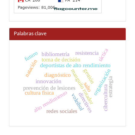
Palabras clave
táctica
resistencia
futuro
bibliometría
toma de decisión
natación
deportistas de alto rendimiento
gestión
organización
manguito rotador
diagnóstico
estrategia
innovación
salto
cibercultura
prevención de lesiones
alto rendimiento
cultura física
directivos
voleibol
redes sociales