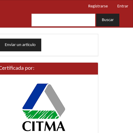
Registrarse
Entrar
Buscar
nviar
Enviar un artículo
n
rtículo
Certificada por: