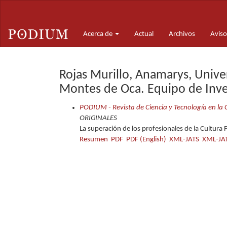
Navegación
principal
Contenido
Acerca de
Actual
Archivos
Aviso
principal
Barra
lateral
Rojas Murillo, Anamarys, Unive
Montes de Oca. Equipo de Inve
PODIUM - Revista de Ciencia y Tecnología en la
ORIGINALES
La superación de los profesionales de la Cultura F
Resumen
PDF
PDF (English)
XML-JATS
XML-JAT