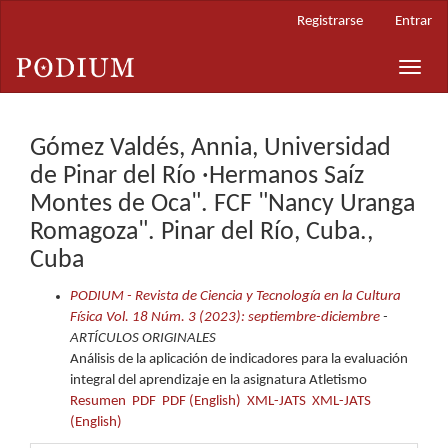
Navegación
Registrarse
Entrar
principal
Contenido
Toggle
principal
naviga
Barra
lateral
Gómez Valdés, Annia, Universidad
de Pinar del Río ·Hermanos Saíz
Montes de Oca". FCF "Nancy Uranga
Romagoza". Pinar del Río, Cuba.,
Cuba
PODIUM - Revista de Ciencia y Tecnología en la Cultura
Física Vol. 18 Núm. 3 (2023): septiembre-diciembre
-
ARTÍCULOS ORIGINALES
Análisis de la aplicación de indicadores para la evaluación
integral del aprendizaje en la asignatura Atletismo
Resumen
PDF
PDF (English)
XML-JATS
XML-JATS
(English)