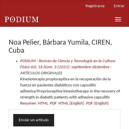
Navegación
Registrarse
Entrar
principal
Contenido
Toggle
principal
naviga
Barra
lateral
Noa Pelier, Bárbara Yumila, CIREN,
Cuba
PODIUM - Revista de Ciencia y Tecnología en la Cultura
Física Vol. 16 Núm. 3 (2021): septiembre-diciembre
-
ARTÍCULOS ORIGINALES
Kinesioterapia propioceptiva en la recuperación de la
fuerza en pacientes diabéticos con capsulitis
adhesiva/Proprioceptive kinesiotherapy in the recovery of
strength in diabetic patients with adhesive capsulitis
Resumen
HTML
PDF
HTML (English)
PDF (English)
Enviar
Enviar un artículo
un