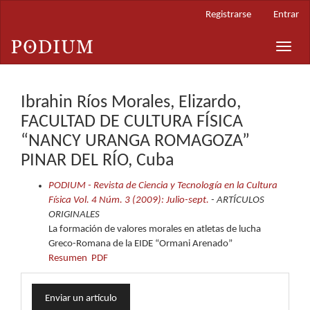
Navegación
Registrarse
Entrar
principal
Contenido
Toggle
principal
naviga
Barra
lateral
Ibrahin Ríos Morales, Elizardo,
FACULTAD DE CULTURA FÍSICA
“NANCY URANGA ROMAGOZA”
PINAR DEL RÍO, Cuba
PODIUM - Revista de Ciencia y Tecnología en la Cultura
Física Vol. 4 Núm. 3 (2009): Julio-sept.
- ARTÍCULOS
ORIGINALES
La formación de valores morales en atletas de lucha
Greco-Romana de la EIDE “Ormani Arenado”
Resumen
PDF
Enviar
Enviar un artículo
un