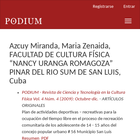
Navegación
Registrarse
Entrar
principal
Contenido
Toggle
principal
naviga
Barra
lateral
Azcuy Miranda, Maria Zenaida,
FACULTAD DE CULTURA FÍSICA
“NANCY URANGA ROMAGOZA”
PINAR DEL RIO SUM DE SAN LUIS,
Cuba
PODIUM - Revista de Ciencia y Tecnología en la Cultura
Física Vol. 4 Núm. 4 (2009): Octubre-dic.
- ARTÍCULOS
ORIGINALES
Plan de actividades deportivas – recreativas para la
ocupación del tiempo libre en el proceso de recreación
comunitaria de los adolescente de 14 - 15 años del
concejo popular urbano # 56 Municipio San Luís
Resumen
PDF