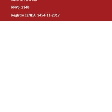
RNPS: 2148
Registro CENDA: 3454-11-2017
Síguenos en:
Universidad de Pinar del Río "Hermanos Saíz Montes de
Oca"
Calle Martí No 300 e/n 27 de Noviembre y González
Alcorta
CP 20100
Tel: 48 75 50 32 - 48 72 86 42 - 48 72 86 43
E-mail:
podium@upr.edu.cu
Pinar del Río, Cuba.
Director: Luis A Cuesta Martínez
E-mail: luis.cuesta@upr.edu.cu
Tel: +53 48 77 93 63