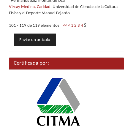
"Hermanos Saíz Montes de Oca"
Vizcay Medina, Caridad
, Universidad de Ciencias de la Cultura
Física y el Deporte Manuel Fajardo
101 - 119 de 119 elementos
<<
<
1
2
3
4
5
Enviar
Enviar un artículo
un
artículo
Certificada por: