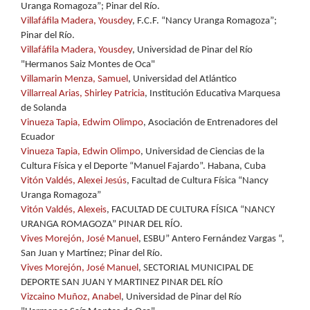
Uranga Romagoza”; Pinar del Río.
Villafáfila Madera, Yousdey
, F.C.F. “Nancy Uranga Romagoza”;
Pinar del Río.
Villafáfila Madera, Yousdey
, Universidad de Pinar del Río
"Hermanos Saiz Montes de Oca"
Villamarin Menza, Samuel
, Universidad del Atlántico
Villarreal Arias, Shirley Patricia
, Institución Educativa Marquesa
de Solanda
Vinueza Tapia, Edwim Olimpo
, Asociación de Entrenadores del
Ecuador
Vinueza Tapia, Edwin Olimpo
, Universidad de Ciencias de la
Cultura Física y el Deporte “Manuel Fajardo”. Habana, Cuba
Vitón Valdés, Alexei Jesús
, Facultad de Cultura Física “Nancy
Uranga Romagoza”
Vitón Valdés, Alexeis
, FACULTAD DE CULTURA FÍSICA “NANCY
URANGA ROMAGOZA” PINAR DEL RÍO.
Vives Morejón, José Manuel
, ESBU” Antero Fernández Vargas “,
San Juan y Martínez; Pinar del Río.
Vives Morejón, José Manuel
, SECTORIAL MUNICIPAL DE
DEPORTE SAN JUAN Y MARTINEZ PINAR DEL RÍO
Vizcaino Muñoz, Anabel
, Universidad de Pinar del Río