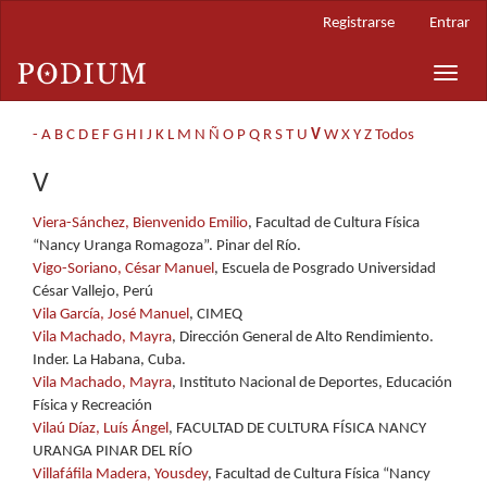
Navegación
Registrarse
Entrar
principal
Contenido
Toggle
principal
naviga
Barra
lateral
-
A
B
C
D
E
F
G
H
I
J
K
L
M
N
Ñ
O
P
Q
R
S
T
U
V
W
X
Y
Z
Todos
V
Viera-Sánchez, Bienvenido Emilio
, Facultad de Cultura Física
“Nancy Uranga Romagoza”. Pinar del Río.
Vigo-Soriano, César Manuel
, Escuela de Posgrado Universidad
César Vallejo, Perú
Vila García, José Manuel
, CIMEQ
Vila Machado, Mayra
, Dirección General de Alto Rendimiento.
Inder. La Habana, Cuba.
Vila Machado, Mayra
, Instituto Nacional de Deportes, Educación
Física y Recreación
Vilaú Díaz, Luís Ángel
, FACULTAD DE CULTURA FÍSICA NANCY
URANGA PINAR DEL RÍO
Villafáfila Madera, Yousdey
, Facultad de Cultura Física “Nancy