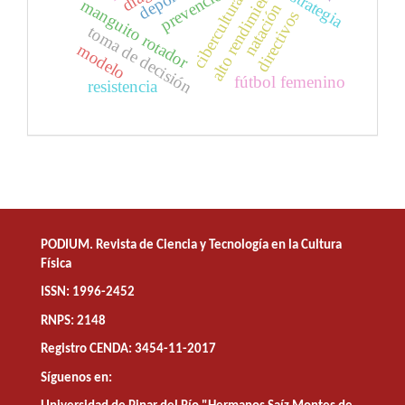
alto rendimiento
estrategia
cibercultura
manguito rotador
natación
directivos
toma de decisión
modelo
fútbol femenino
resistencia
PODIUM. Revista de Ciencia y Tecnología en la Cultura
Física
ISSN: 1996-2452
RNPS: 2148
Registro CENDA: 3454-11-2017
Síguenos en: