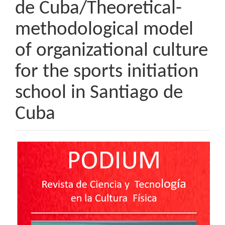
de Cuba/Theoretical-
methodological model
of organizational culture
for the sports initiation
school in Santiago de
Cuba
Barra
lateral
del
artículo