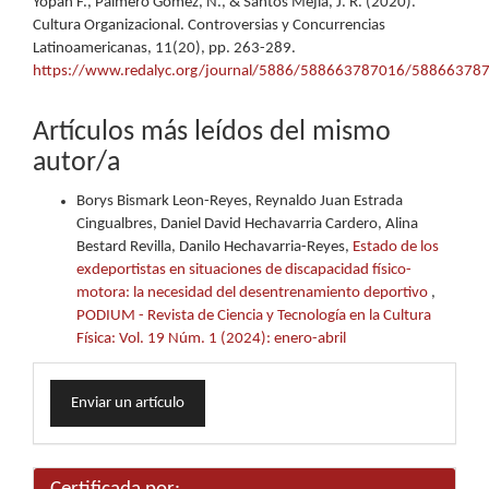
Yopan F., Palmero Gómez, N., & Santos Mejía, J. R. (2020).
Cultura Organizacional. Controversias y Concurrencias
Latinoamericanas, 11(20), pp. 263-289.
https://www.redalyc.org/journal/5886/588663787016/58866378
Artículos más leídos del mismo
autor/a
Borys Bismark Leon-Reyes, Reynaldo Juan Estrada
Cingualbres, Daniel David Hechavarria Cardero, Alina
Bestard Revilla, Danilo Hechavarria-Reyes,
Estado de los
exdeportistas en situaciones de discapacidad físico-
motora: la necesidad del desentrenamiento deportivo
,
PODIUM - Revista de Ciencia y Tecnología en la Cultura
Física: Vol. 19 Núm. 1 (2024): enero-abril
Enviar
Enviar un artículo
un
artículo