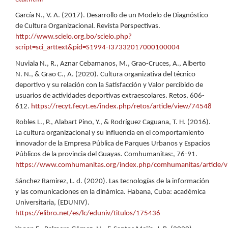
García N., V. A. (2017). Desarrollo de un Modelo de Diagnóstico
de Cultura Organizacional. Revista Perspectivas.
http://www.scielo.org.bo/scielo.php?
script=sci_arttext&pid=S1994-I37332017000100004
Nuviala N., R., Aznar Cebamanos, M., Grao-Cruces, A., Alberto
N. N., & Grao C., A. (2020). Cultura organizativa del técnico
deportivo y su relación con la Satisfacción y Valor percibido de
usuarios de actividades deportivas extraescolares. Retos, 606-
612.
https://recyt.fecyt.es/index.php/retos/article/view/74548
Robles L., P., Alabart Pino, Y., & Rodríguez Caguana, T. H. (2016).
La cultura organizacional y su influencia en el comportamiento
innovador de la Empresa Pública de Parques Urbanos y Espacios
Públicos de la provincia del Guayas. Comhumanitas:, 76-91.
https://www.comhumanitas.org/index.php/comhumanitas/article/v
Sánchez Ramirez, L. d. (2020). Las tecnologías de la información
y las comunicaciones en la dinámica. Habana, Cuba: académica
Universitaria, (EDUNIV).
https://elibro.net/es/lc/eduniv/titulos/175436