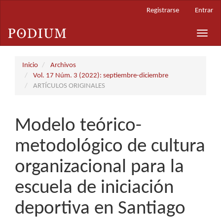
Navegación
Registrarse
Entrar
principal
Contenido
Toggle
principal
naviga
Barra
lateral
Inicio
Archivos
Vol. 17 Núm. 3 (2022): septiembre-diciembre
ARTÍCULOS ORIGINALES
Modelo teórico-
metodológico de cultura
organizacional para la
escuela de iniciación
deportiva en Santiago