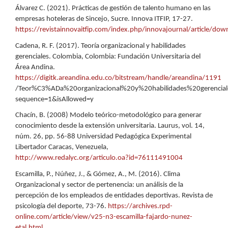
Álvarez C. (2021). Prácticas de gestión de talento humano en las
empresas hoteleras de Sincejo, Sucre. Innova ITFIP, 17-27.
https://revistainnovaitfip.com/index.php/innovajournal/article/do
Cadena, R. F. (2017). Teoría organizacional y habilidades
gerenciales. Colombia, Colombia: Fundación Universitaria del
Área Andina.
https://digitk.areandina.edu.co/bitstream/handle/areandina/1191
/Teor%C3%ADa%20organizacional%20y%20habilidades%20gerencial
sequence=1&isAllowed=y
Chacín, B. (2008) Modelo teórico-metodológico para generar
conocimiento desde la extensión universitaria. Laurus, vol. 14,
núm. 26, pp. 56-88 Universidad Pedagógica Experimental
Libertador Caracas, Venezuela,
http://www.redalyc.org/articulo.oa?id=76111491004
Escamilla, P., Núñez, J., & Gómez, A., M. (2016). Clima
Organizacional y sector de pertenencia: un análisis de la
percepción de los empleados de entidades deportivas. Revista de
psicología del deporte, 73-76.
https://archives.rpd-
online.com/article/view/v25-n3-escamilla-fajardo-nunez-
etal.html