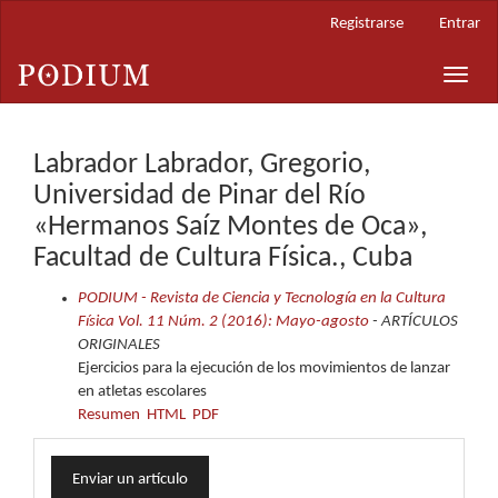
Navegación
Registrarse
Entrar
principal
Contenido
Toggle
principal
naviga
Barra
lateral
Labrador Labrador, Gregorio,
Universidad de Pinar del Río
«Hermanos Saíz Montes de Oca»,
Facultad de Cultura Física., Cuba
PODIUM - Revista de Ciencia y Tecnología en la Cultura
Física Vol. 11 Núm. 2 (2016): Mayo-agosto
- ARTÍCULOS
ORIGINALES
Ejercicios para la ejecución de los movimientos de lanzar
en atletas escolares
Resumen
HTML
PDF
Enviar
Enviar un artículo
un