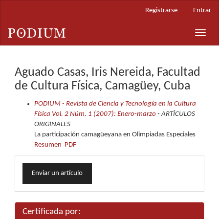
Navegación
Registrarse
Entrar
principal
Contenido
Toggle
principal
naviga
Barra
lateral
Aguado Casas, Iris Nereida, Facultad
de Cultura Física, Camagüey, Cuba
PODIUM - Revista de Ciencia y Tecnología en la Cultura
Física Vol. 2 Núm. 1 (2007): Enero-marzo
- ARTÍCULOS
ORIGINALES
La participación camagüeyana en Olimpiadas Especiales
Resumen
PDF
Enviar
Enviar un artículo
un
artículo
Certificada por: