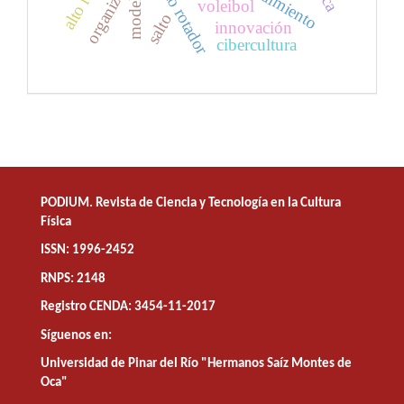
manguito rotador
organización
modelo
voleibol
salto
innovación
cibercultura
PODIUM. Revista de Ciencia y Tecnología en la Cultura
Física
ISSN: 1996-2452
RNPS: 2148
Registro CENDA: 3454-11-2017
Síguenos en:
Universidad de Pinar del Río "Hermanos Saíz Montes de
Oca"