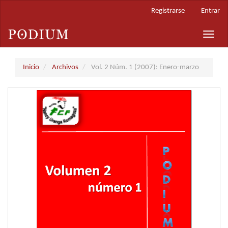
Navegación
Registrarse
Entrar
principal
Contenido
Toggle
principal
naviga
Barra
lateral
Inicio
Archivos
Vol. 2 Núm. 1 (2007): Enero-marzo