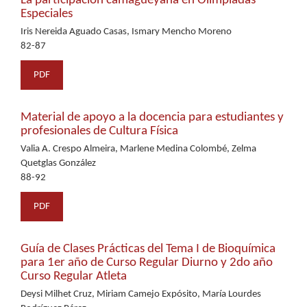
La participación camagüeyana en Olimpiadas
Especiales
Iris Nereida Aguado Casas, Ismary Mencho Moreno
82-87
PDF
Material de apoyo a la docencia para estudiantes y
profesionales de Cultura Física
Valia A. Crespo Almeira, Marlene Medina Colombé, Zelma
Quetglas González
88-92
PDF
Guía de Clases Prácticas del Tema I de Bioquímica
para 1er año de Curso Regular Diurno y 2do año
Curso Regular Atleta
Deysi Milhet Cruz, Miriam Camejo Expósito, María Lourdes