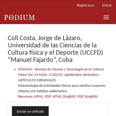
Navegación
Registrarse
Entrar
principal
Contenido
Toggle
principal
naviga
Barra
lateral
Coll Costa, Jorge de Lázaro,
Universidad de las Ciencias de la
Cultura física y el Deporte (UCCFD)
“Manuel Fajardo”, Cuba
PODIUM - Revista de Ciencia y Tecnología en la Cultura
Física Vol. 14 Núm. 3 (2019): septiembre-diciembre
-
ARTÍCULOS ORIGINALES
Metodología de actividades físicas para adultos mayores
obesos con hábitos sedentarios
Resumen
HTML
PDF
HTML (English)
PDF (English)
Enviar
Enviar un artículo
un