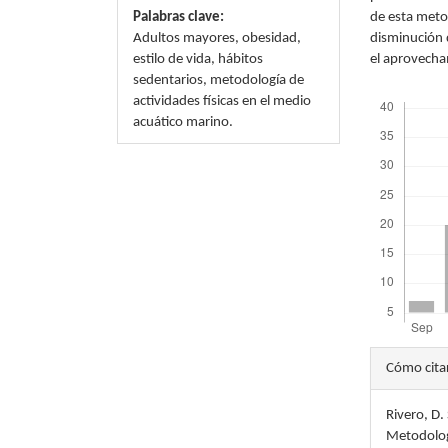
Palabras clave:
de esta metod
Adultos mayores, obesidad,
disminución 
estilo de vida, hábitos
el aprovecha
sedentarios, metodología de
Descargas
actividades físicas en el medio
acuático marino.
Detal
Cómo cita
del
Rivero, D. 
artícu
Metodolog