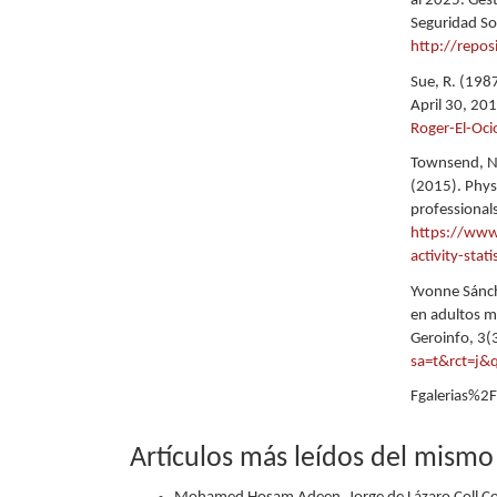
al 2025. Gest
Seguridad So
http://repos
Sue, R. (198
April 30, 20
Roger-El-Oci
Townsend, N.
(2015). Physi
professional
https://www.
activity-stat
Yvonne Sánch
en adultos m
Geroinfo, 3(
sa=t&rct=j
Fgalerias%2
Artículos más leídos del mismo