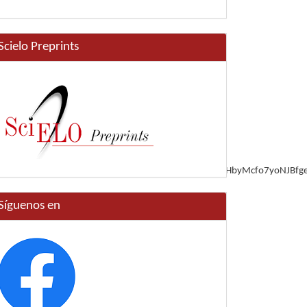
Scielo Preprints
hAhUQy1kK
ions%2Falc_elmanual.pdf%3Fua%3D1&usg=AOvVaw2xHbyMcfo7yoNJBfg
Síguenos en