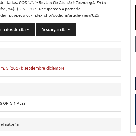
edentarios.
PODIUM - Revista De Ciencia Y Tecnología En La
sica
,
14
(3), 355–371. Recuperado a partir de
odium.upr.edu.cu/index.php/podium/article/view/826
rmatos de cita
Descargar cita
úm. 3 (2019): septiembre-diciembre
S ORIGINALES
del autor/a