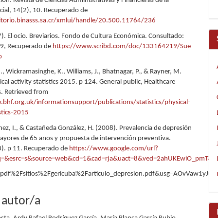
ión: Revista de Ciencias Administrativas y Financieras de la
cial, 14(2), 10. Recuperado de
itorio.binasss.sa.cr/xmlui/handle/20.500.11764/236
7). El ocio. Breviarios. Fondo de Cultura Económica. Consultado:
19, Recuperado de
https://www.scribd.com/doc/133164219/Sue-
o
, Wickramasinghe, K., Williams, J., Bhatnagar, P., & Rayner, M.
cal activity statistics 2015. p 124. General public, Healthcare
s. Retrieved from
bhf.org.uk/informationsupport/publications/statistics/physical-
istics-2015
ez, I., & Castañeda González, H. (2008). Prevalencia de depresión
ayores de 65 años y propuesta de intervención preventiva.
3). p 11. Recuperado de
https://www.google.com/url?
&q=&esrc=s&source=web&cd=1&cad=rja&uact=8&ved=2ahUKEwiO_pmT4
Fpdf%2Fsitios%2Fgericuba%2Farticulo_depresion.pdf&usg=AOvVaw1yJu
 autor/a