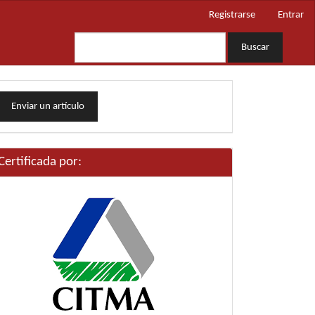
Registrarse
Entrar
Buscar
nviar
Enviar un artículo
n
rtículo
Certificada por: