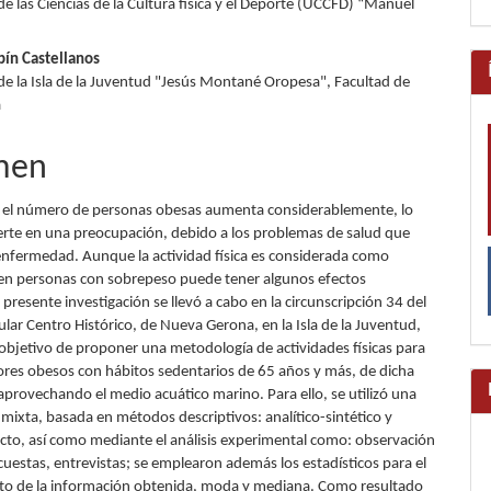
e las Ciencias de la Cultura física y el Deporte (UCCFD) “Manuel
lo
pín Castellanos
de la Isla de la Juventud "Jesús Montané Oropesa", Facultad de
a
men
 el número de personas obesas aumenta considerablemente, lo
erte en una preocupación, debido a los problemas de salud que
enfermedad. Aunque la actividad física es considerada como
 en personas con sobrepeso puede tener algunos efectos
 presente investigación se llevó a cabo en la circunscripción 34 del
lar Centro Histórico, de Nueva Gerona, en la Isla de la Juventud,
 objetivo de proponer una metodología de actividades físicas para
res obesos con hábitos sedentarios de 65 años y más, de dicha
provechando el medio acuático marino. Para ello, se utilizó una
mixta, basada en métodos descriptivos: analítico-sintético y
acto, así como mediante el análisis experimental como: observación
ncuestas, entrevistas; se emplearon además los estadísticos para el
o de la información obtenida, moda y mediana. Como resultado