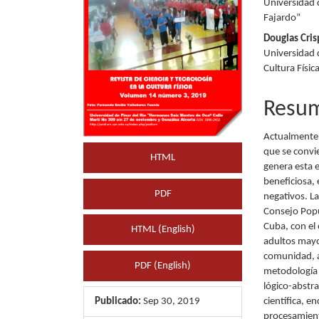
Universidad d
artículo
artícu
Fajardo”
Douglas Cris
Universidad 
Cultura Físic
Resu
Actualmente
que se convi
HTML
genera esta 
beneficiosa,
PDF
negativos. La
Consejo Popu
Cuba, con el
HTML (English)
adultos mayo
comunidad, a
PDF (English)
metodología 
lógico-abstr
Publicado:
Sep 30, 2019
científica, e
procesamient