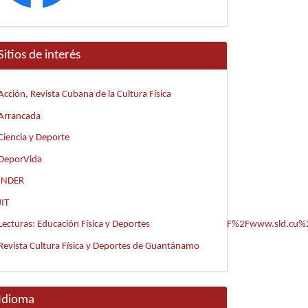
Sitios de interés
Acción, Revista Cubana de la Cultura Física
Arrancada
Ciencia y Deporte
DeporVida
INDER
JIT
sjhAhWlct8KHbRDDpYQFjAAegQIAxAC&url=http%3A%2F%2Fwww.sld.cu%
Lecturas: Educación Física y Deportes
1EDUeJUkwj4IheHaKa
Revista Cultura Física y Deportes de Guantánamo
Idioma