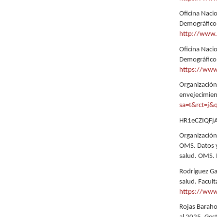
Oficina Naci
Demográfico 
http://www.
Oficina Naci
Demográfico 
https://www
Organización
envejecimien
sa=t&rct=j
HR1eCZIQFj
Organización
OMS. Datos y 
salud. OMS.
Rodríguez Gar
salud. Facul
https://www
Rojas Barahon