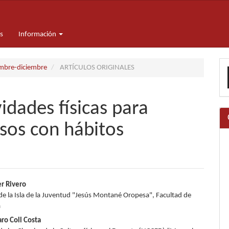
s
Información
E
embre-diciembre
ARTÍCULOS ORIGINALES
u
a
idades físicas para
sos con hábitos
nido
r Rivero
de la Isla de la Juventud "Jesús Montané Oropesa", Facultad de
pal
a
aro Coll Costa