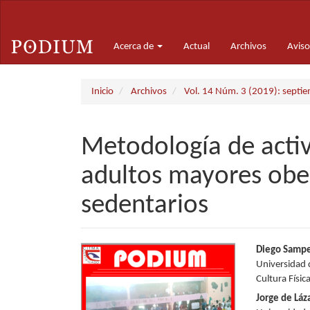
Navegación
principal
Contenido
Acerca de
Actual
Archivos
Aviso
principal
Barra
lateral
Inicio
Archivos
Vol. 14 Núm. 3 (2019): septi
Metodología de activ
adultos mayores obe
sedentarios
Barra
Conte
Diego Sampe
Universidad 
lateral
princi
Cultura Físic
del
del
Jorge de Láz