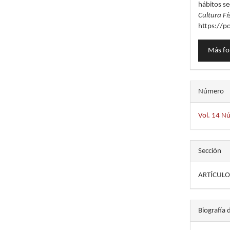
hábitos s
Cultura Fí
https://p
Más fo
Número
Vol. 14 N
Sección
ARTÍCULO
Biografía 