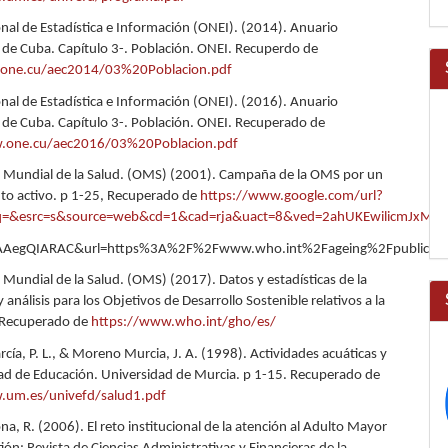
onal de Estadística e Información (ONEI). (2014). Anuario
de Cuba. Capítulo 3-. Población. ONEI. Recuperdo de
one.cu/aec2014/03%20Poblacion.pdf
onal de Estadística e Información (ONEI). (2016). Anuario
de Cuba. Capítulo 3-. Población. ONEI. Recuperado de
.one.cu/aec2016/03%20Poblacion.pdf
 Mundial de la Salud. (OMS) (2001). Campaña de la OMS por un
to activo. p 1-25, Recuperado de
https://www.google.com/url?
&q=&esrc=s&source=web&cd=1&cad=rja&uact=8&ved=2ahUKEwilicmJxMj
AAegQIARAC&url=https%3A%2F%2Fwww.who.int%2Fageing%2Fpublicat
 Mundial de la Salud. (OMS) (2017). Datos y estadísticas de la
análisis para los Objetivos de Desarrollo Sostenible relativos a la
 Recuperado de
https://www.who.int/gho/es/
cía, P. L., & Moreno Murcia, J. A. (1998). Actividades acuáticas y
tad de Educación. Universidad de Murcia. p 1-15. Recuperado de
.um.es/univefd/salud1.pdf
a, R. (2006). El reto institucional de la atención al Adulto Mayor