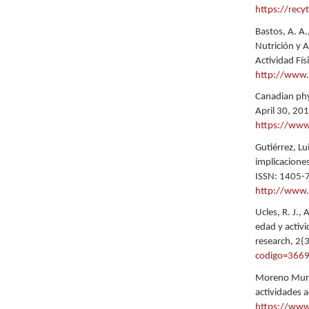
https://recy
Bastos, A. A.
Nutrición y A
Actividad Fí
http://www.
Canadian phy
April 30, 20
https://www
Gutiérrez, L
implicaciones
ISSN: 1405-
http://www.
Ucles, R. J.,
edad y activi
research, 2(
codigo=366
Moreno Murci
actividades 
https://www