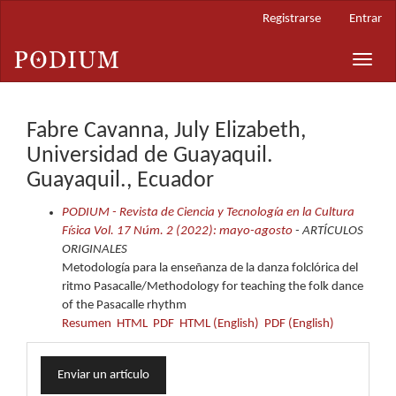
Navegación
Registrarse
Entrar
principal
Contenido
Toggle
principal
naviga
Barra
lateral
Fabre Cavanna, July Elizabeth,
Universidad de Guayaquil.
Guayaquil., Ecuador
PODIUM - Revista de Ciencia y Tecnología en la Cultura
Física Vol. 17 Núm. 2 (2022): mayo-agosto
- ARTÍCULOS
ORIGINALES
Metodología para la enseñanza de la danza folclórica del
ritmo Pasacalle/Methodology for teaching the folk dance
of the Pasacalle rhythm
Resumen
HTML
PDF
HTML (English)
PDF (English)
Enviar
Enviar un artículo
un