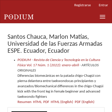
Navegación
Registrarse
Entrar
principal
Contenido
Toggle
principal
naviga
Barra
lateral
Santos Chauca, Marlon Matías,
Universidad de las Fuerzas Armadas
ESPE. Ecuador, Ecuador
PODIUM - Revista de Ciencia y Tecnología en la Cultura
Física Vol. 17 Núm. 1 (2022): enero-abril
- ARTÍCULOS
ORIGINALES
Diferencias biomecánicas en la patada chigo-Chagüi con
pierna delantera entre taekwondocas principiantes y
avanzados/Biomechanical differences in the chigo-Chagüi
kick with the front leg in female beginner and advanced
taekwondo fighters
Resumen
HTML
PDF
HTML (English)
PDF (English)
Enviar