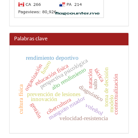
Palabras clave
rendimiento deportivo
perspectiva psicológica
futuro
educación física
organización
alto rendimiento
toma de decisión
táctica
natación
contextualización
salto
diagnóstico
cultura física
prevención de lesiones
manguito rotador
modelo
innovación
cibercultura
gestión
voleibol
velocidad-resistencia