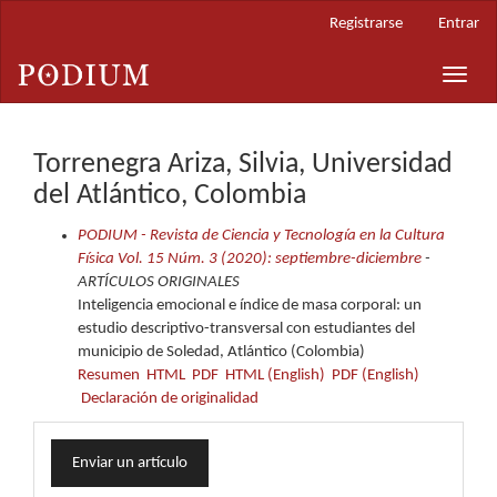
Navegación
Registrarse
Entrar
principal
Contenido
Toggle
principal
naviga
Barra
lateral
Torrenegra Ariza, Silvia, Universidad
del Atlántico, Colombia
PODIUM - Revista de Ciencia y Tecnología en la Cultura
Física Vol. 15 Núm. 3 (2020): septiembre-diciembre
-
ARTÍCULOS ORIGINALES
Inteligencia emocional e índice de masa corporal: un
estudio descriptivo-transversal con estudiantes del
municipio de Soledad, Atlántico (Colombia)
Resumen
HTML
PDF
HTML (English)
PDF (English)
Declaración de originalidad
Enviar
Enviar un artículo
un