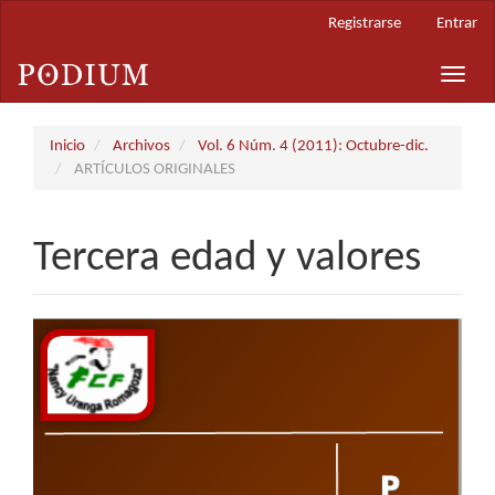
Navegación
Registrarse
Entrar
principal
Contenido
Toggle
principal
naviga
Barra
lateral
Inicio
Archivos
Vol. 6 Núm. 4 (2011): Octubre-dic.
ARTÍCULOS ORIGINALES
Tercera edad y valores
Barra
lateral
del
artículo