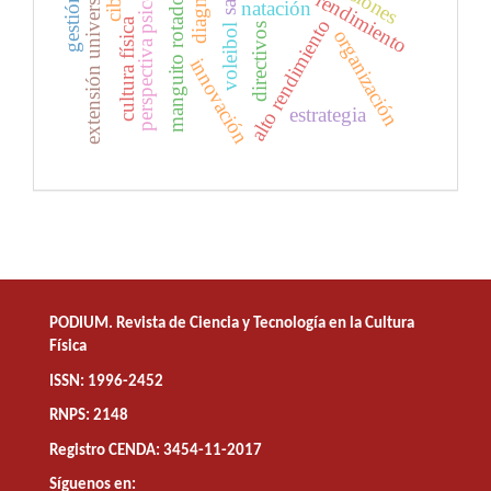
perspectiva psicológica
extensión universitaria
manguito rotador
gestión
natación
alto rendimiento
cultura física
directivos
voleibol
organización
innovación
estrategia
PODIUM. Revista de Ciencia y Tecnología en la Cultura
Física
ISSN: 1996-2452
RNPS: 2148
Registro CENDA: 3454-11-2017
Síguenos en: