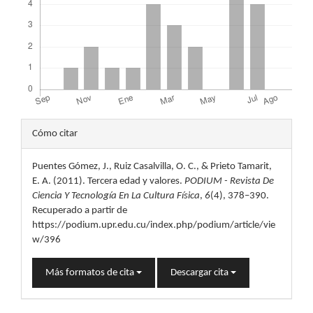
Detalles
Cómo citar
del
Puentes Gómez, J., Ruiz Casalvilla, O. C., & Prieto Tamarit,
artículo
E. A. (2011). Tercera edad y valores.
PODIUM - Revista De
Ciencia Y Tecnología En La Cultura Física
,
6
(4), 378–390.
Recuperado a partir de
https://podium.upr.edu.cu/index.php/podium/article/vie
w/396
Más formatos de cita
Descargar cita