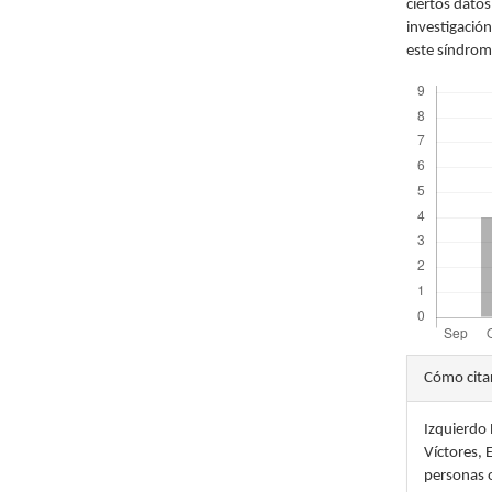
ciertos dato
investigación
este síndrom
Descargas
Detal
Cómo cita
del
Izquierdo 
artícu
Víctores,
personas o