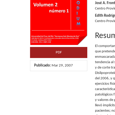
José A. Fron
artículo
artícu
Centro Provin
Edith Rodríg
Centro Provin
Resu
El comportam
que pretende
PDF
enmascarada 
tendencia al 
Publicado:
Mar 29, 2007
y de corte tr
Dislipoprote
del 2006, y 
ejercicios fí
característi
patológicos f
y valores de 
llevó implíci
pacientes; n