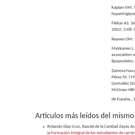
Kaplan NM. T
hypertriglyc
Fleitas AS. 
2002; 3:68-
Reaven GM. S
Mykkanen L.,
association o
lipoproteins
Zamora Navar
Pérez,M. (199
Gomzález (Ed.
McGraw-Hill
de España., 
Artículos más leídos del mismo
Rolando Díaz Cruz, Rasciel de la Caridad Zayas A
la formación integral de los estudiantes de carr