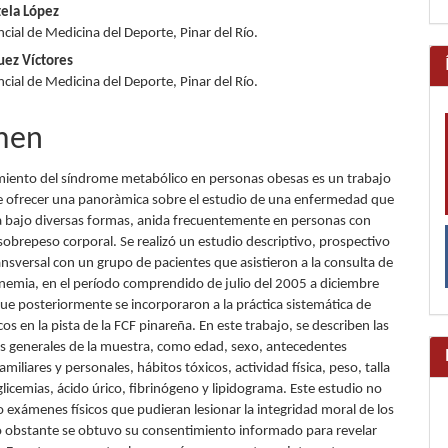
tela López
lo
cial de Medicina del Deporte, Pinar del Río.
uez Víctores
cial de Medicina del Deporte, Pinar del Río.
men
iento del síndrome metabólico en personas obesas es un trabajo
 ofrecer una panoràmica sobre el estudio de una enfermedad que
bajo diversas formas, anida frecuentemente en personas con
sobrepeso corporal. Se realizó un estudio descriptivo, prospectivo
ansversal con un grupo de pacientes que asistieron a la consulta de
inemia, en el período comprendido de julio del 2005 a diciembre
que posteriormente se incorporaron a la práctica sistemática de
sicos en la pista de la FCF pinareña. En este trabajo, se describen las
cas generales de la muestra, como edad, sexo, antecedentes
amiliares y personales, hábitos tóxicos, actividad física, peso, talla
glicemias, ácido úrico, fibrinógeno y lipidograma. Este estudio no
to exámenes físicos que pudieran lesionar la integridad moral de los
o obstante se obtuvo su consentimiento informado para revelar