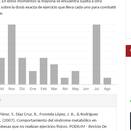
s. En estos momentos la mayoría se encuentra sujeta a otra
 sobre la dosis exacta de ejercicio que lleva cada uno para combatir
e.
les
r
Pérez, Y., Díaz Cruz, R., Frontela López, J. A., & Rodríguez
lo
 E. (2007). Comportamiento del síndrome metabólico en
besas que no realizan ejercicios físicos.
PODIUM - Revista De