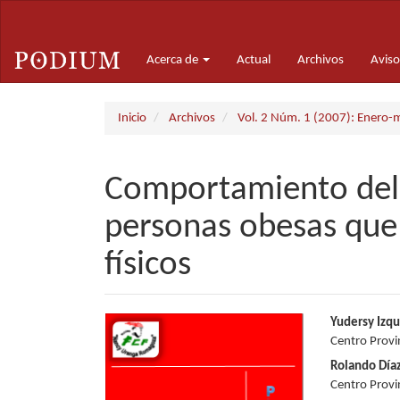
Navegación
principal
Contenido
Acerca de
Actual
Archivos
Aviso
principal
Barra
lateral
Inicio
Archivos
Vol. 2 Núm. 1 (2007): Enero-
Comportamiento del
personas obesas que 
físicos
Barra
Conte
Yudersy Izq
Centro Provin
lateral
princi
Rolando Díaz
del
del
Centro Provin