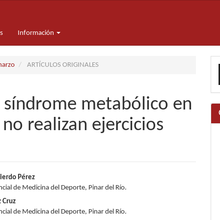
s
Información
E
marzo
ARTÍCULOS ORIGINALES
u
a
 síndrome metabólico en
no realizan ejercicios
nido
uierdo Pérez
cial de Medicina del Deporte, Pinar del Río.
pal
 Cruz
cial de Medicina del Deporte, Pinar del Río.