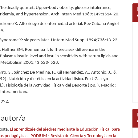
he deadly quartet. Upper-body obesity, glucose intolerance,
eridemia, and hypertension. Arch Intern Med 1989;149:1514-20.
Síndrome X. Alto riesgo de enfermedad arterial. Rev Cubana Angiol
74.
yndrome X: six years later. J Intern Med Suppl 1994;736:13-22.
 Haffner SM, Ronnemaa T. Is There a sex difference in the
f plasma insulin level and insulin sensitivity with serum lipids and
. Metabolism 2001;43:523- 528.
ro, S., Sánchez De Medina, F., Gil Hernández, A., Antonio, J., &
2). Nutrición y dietética en la actividad física. En: J.Gallego
). Fisiología de la Actividad Física y del Deporte ( pp. ). Madrid:
-Interamericana
1992.
 autor/a
costa,
El aprendizaje del ajedrez mediante la Educación Física, para
eras pedagógicas
,
PODIUM - Revista de Ciencia y Tecnología en la