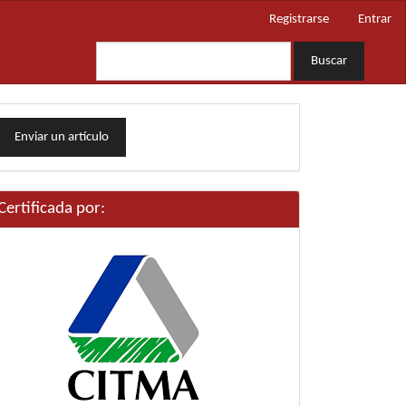
Registrarse
Entrar
Buscar
nviar
Enviar un artículo
n
rtículo
Certificada por: