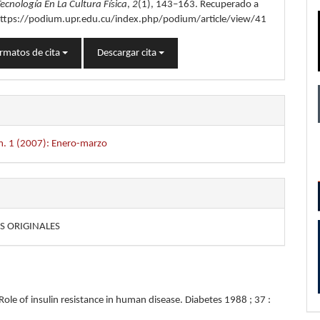
Tecnología En La Cultura Física
,
2
(1), 143–163. Recuperado a
 https://podium.upr.edu.cu/index.php/podium/article/view/41
rmatos de cita
Descargar cita
m. 1 (2007): Enero-marzo
S ORIGINALES
ole of insulin resistance in human disease. Diabetes 1988 ; 37 :