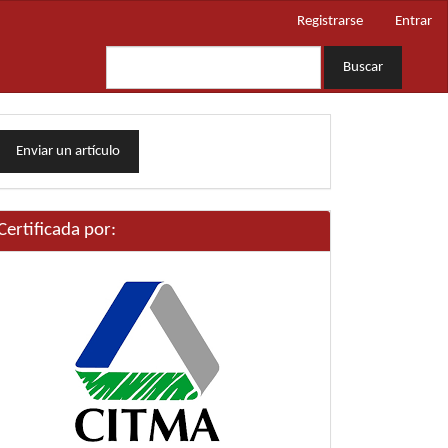
Registrarse
Entrar
Buscar
nviar
Enviar un artículo
n
rtículo
Certificada por: