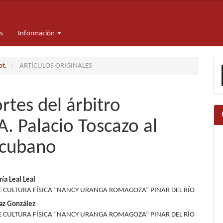
s
Información
E
pt.
ARTÍCULOS ORIGINALES
u
a
rtes del árbitro
A. Palacio Toscazo al
z cubano
nido
ía Leal Leal
E CULTURA FÍSICA “NANCY URANGA ROMAGOZA” PINAR DEL RÍO
pal
íaz González
E CULTURA FÍSICA “NANCY URANGA ROMAGOZA” PINAR DEL RÍO