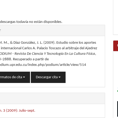
 descargas todavía no están disponibles.
les
r
 M. M., & Díaz González, J. L. (2009). Estudio sobre los aportes
lo
o internacional Carlos A. Palacio Toscazo al arbitraje del Ajedrez
ODIUM - Revista De Ciencia Y Tecnología En La Cultura Física
,
8–2888. Recuperado a partir de
odium.upr.edu.cu/index.php/podium/article/view/514
rmatos de cita
Descargar cita
. 3 (2009): Julio-sept.