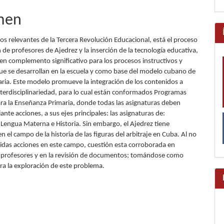
lo
men
s relevantes de la Tercera Revolución Educacional, está el proceso
de profesores de Ajedrez y la inserción de la tecnología educativa,
 en complemento significativo para los procesos instructivos y
ue se desarrollan en la escuela y como base del modelo cubano de
aria. Este modelo promueve la integración de los contenidos a
interdisciplinariedad, para lo cual están conformados Programas
ara la Enseñanza Primaria, donde todas las asignaturas deben
ante acciones, a sus ejes principales: las asignaturas de:
Lengua Materna e Historia. Sin embargo, el Ajedrez tiene
en el campo de la historia de las figuras del arbitraje en Cuba. Al no
idas acciones en este campo, cuestión esta corroborada en
a profesores y en la revisión de documentos; tomándose como
ara la exploración de este problema.