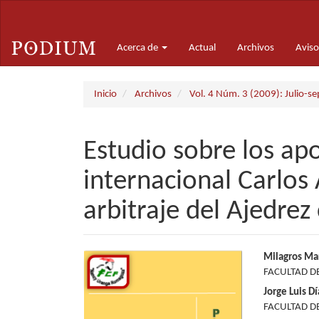
Navegación
principal
Contenido
Acerca de
Actual
Archivos
Aviso
principal
Barra
lateral
Inicio
Archivos
Vol. 4 Núm. 3 (2009): Julio-se
Estudio sobre los apo
internacional Carlos 
arbitraje del Ajedre
Barra
Conte
Milagros Mar
FACULTAD D
lateral
princi
Jorge Luis D
del
del
FACULTAD D