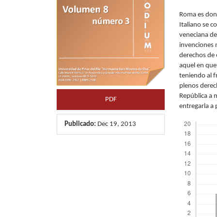
artículo
artícu
Roma es dond
Italiano se c
veneciana de
invenciones 
derechos de 
aquel en que 
teniendo al f
plenos derech
República a m
PDF
entregarla a 
Descargas
Publicado:
Dec 19, 2013