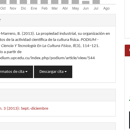
les
r
Marrero, B. (2013). La propiedad industrial, su organización en
lo
os de la actividad científica de la cultura física.
PODIUM -
 Ciencia Y Tecnología En La Cultura Física
,
8
(3), 114–121.
o a partir de
odium.upr.edu.cu/index.php/podium/article/view/544
rmatos de cita
Descargar cita
. 3 (2013): Sept.-diciembre