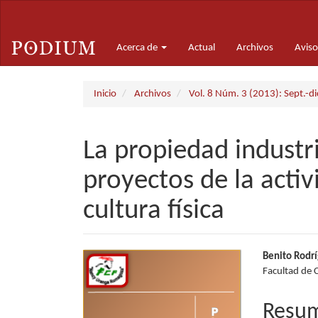
Navegación
principal
Contenido
Acerca de
Actual
Archivos
Aviso
principal
Barra
lateral
Inicio
Archivos
Vol. 8 Núm. 3 (2013): Sept.-d
La propiedad industri
proyectos de la activi
cultura física
Barra
Conte
Benito Rodr
Facultad de 
lateral
princi
del
del
Resu