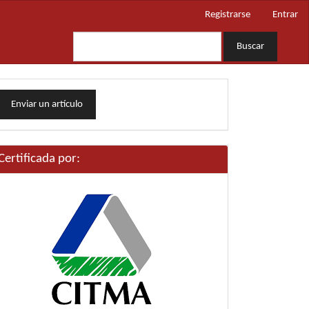
Registrarse
Entrar
Buscar
nviar
Enviar un artículo
n
rtículo
Certificada por: