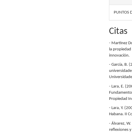
PUNTOS D
Citas
- Martínez D
la propiedad 
innovación.
- García, B. 
universidades
Universidades
- Lara, E. (2
Fundamentos 
Propiedad In
- Lara, Y. (20
Habana. II Co
- Álvarez, W.
reflexiones y