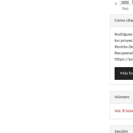
Detal
Cómo cita
del
Rodríguez-
artícu
los proyect
Revista De
Recuperad
https://p
Más fo
Número
Vol. 8 Núm
Sección