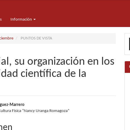
s
Información
E
iciembre
PUNTOS DE VISTA
u
a
al, su organización en los
dad científica de la
nido
íguez-Marrero
Cultura Física “Nancy Uranga Romagoza”
pal
men