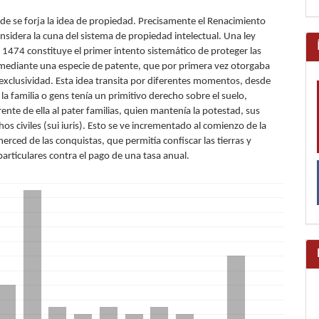
lo
e se forja la idea de propiedad. Precisamente el Renacimiento
onsidera la cuna del sistema de propiedad intelectual. Una ley
 1474 constituye el primer intento sistemático de proteger las
mediante una especie de patente, que por primera vez otorgaba
exclusividad. Esta idea transita por diferentes momentos, desde
la familia o gens tenía un primitivo derecho sobre el suelo,
rente de ella al pater familias, quien mantenía la potestad, sus
os civiles (sui iuris). Esto se ve incrementado al comienzo de la
erced de las conquistas, que permitía confiscar las tierras y
particulares contra el pago de una tasa anual.