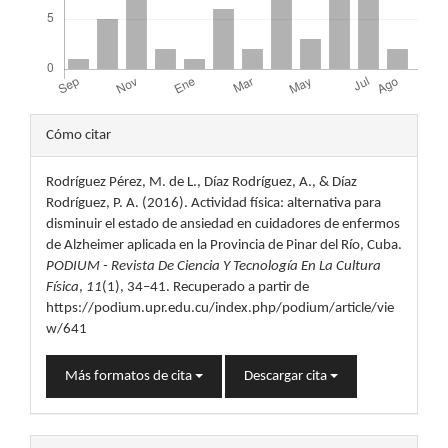
Detalles
Cómo citar
del
Rodríguez Pérez, M. de L., Díaz Rodríguez, A., & Díaz
artículo
Rodríguez, P. A. (2016). Actividad física: alternativa para
disminuir el estado de ansiedad en cuidadores de enfermos
de Alzheimer aplicada en la Provincia de Pinar del Río, Cuba.
PODIUM - Revista De Ciencia Y Tecnología En La Cultura
Física
,
11
(1), 34–41. Recuperado a partir de
https://podium.upr.edu.cu/index.php/podium/article/vie
w/641
Más formatos de cita
Descargar cita