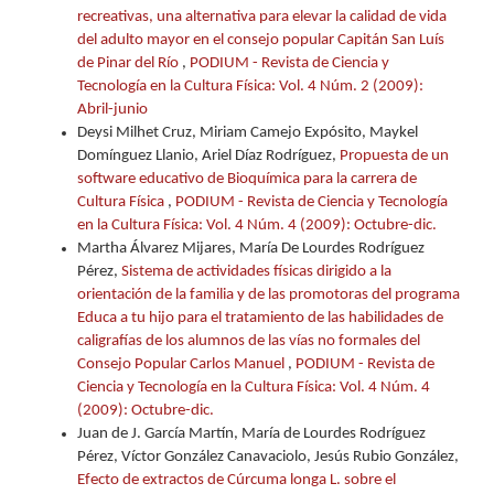
recreativas, una alternativa para elevar la calidad de vida
del adulto mayor en el consejo popular Capitán San Luís
de Pinar del Río
,
PODIUM - Revista de Ciencia y
Tecnología en la Cultura Física: Vol. 4 Núm. 2 (2009):
Abril-junio
Deysi Milhet Cruz, Miriam Camejo Expósito, Maykel
Domínguez Llanio, Ariel Díaz Rodríguez,
Propuesta de un
software educativo de Bioquímica para la carrera de
Cultura Física
,
PODIUM - Revista de Ciencia y Tecnología
en la Cultura Física: Vol. 4 Núm. 4 (2009): Octubre-dic.
Martha Álvarez Mijares, María De Lourdes Rodríguez
Pérez,
Sistema de actividades físicas dirigido a la
orientación de la familia y de las promotoras del programa
Educa a tu hijo para el tratamiento de las habilidades de
caligrafías de los alumnos de las vías no formales del
Consejo Popular Carlos Manuel
,
PODIUM - Revista de
Ciencia y Tecnología en la Cultura Física: Vol. 4 Núm. 4
(2009): Octubre-dic.
Juan de J. García Martín, María de Lourdes Rodríguez
Pérez, Víctor González Canavaciolo, Jesús Rubio González,
Efecto de extractos de Cúrcuma longa L. sobre el