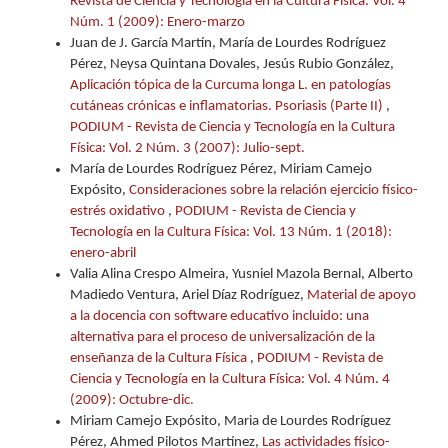
Revista de Ciencia y Tecnología en la Cultura Física: Vol. 4
Núm. 1 (2009): Enero-marzo
Juan de J. García Martín, María de Lourdes Rodríguez
Pérez, Neysa Quintana Dovales, Jesús Rubio González,
Aplicación tópica de la Curcuma longa L. en patologías
cutáneas crónicas e inflamatorias. Psoriasis (Parte II)
,
PODIUM - Revista de Ciencia y Tecnología en la Cultura
Física: Vol. 2 Núm. 3 (2007): Julio-sept.
María de Lourdes Rodríguez Pérez, Miriam Camejo
Expósito,
Consideraciones sobre la relación ejercicio físico-
estrés oxidativo
,
PODIUM - Revista de Ciencia y
Tecnología en la Cultura Física: Vol. 13 Núm. 1 (2018):
enero-abril
Valia Alina Crespo Almeira, Yusniel Mazola Bernal, Alberto
Madiedo Ventura, Ariel Díaz Rodríguez,
Material de apoyo
a la docencia con software educativo incluido: una
alternativa para el proceso de universalización de la
enseñanza de la Cultura Física
,
PODIUM - Revista de
Ciencia y Tecnología en la Cultura Física: Vol. 4 Núm. 4
(2009): Octubre-dic.
Miriam Camejo Expósito, Maria de Lourdes Rodríguez
Pérez, Ahmed Pilotos Martínez,
Las actividades físico-