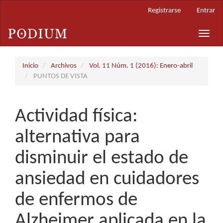
Navegación
Registrarse
Entrar
principal
Contenido
Toggle
principal
naviga
Barra
lateral
Inicio
Archivos
Vol. 11 Núm. 1 (2016): Enero-abril
PUNTOS DE VISTA
Actividad física:
alternativa para
disminuir el estado de
ansiedad en cuidadores
de enfermos de
Alzheimer aplicada en la