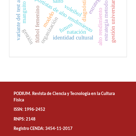
variante del test abalakov
manguito rotador
estrategia metodológica
deportistas de alto rendimiento
estrategia
diagnóstico
gestión universitaria
salto
voleibol
fútbol femenino
alto rendimiento
modelo
organización
futuro
gestión
natación
identidad cultural
PODIUM. Revista de Ciencia y Tecnología en la Cultura
Física
ISSN: 1996-2452
RNPS: 2148
Registro CENDA: 3454-11-2017