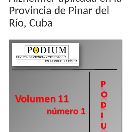
Provincia de Pinar del
Río, Cuba
Barra
lateral
del
artículo