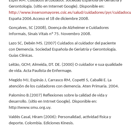
Espín AM. Cuidados al cuidador. Sociedad Española de Geriatría y
Gerontología. (sitio en Internet Google). Disponible en:
http://www.insersomayores.csic.es/salud/cuidadores/pyr/cuidadoc
España 2006.Acceso el 18 de diciembre 2008.
Gonçalves, SC (2008), Doença de Alzheimer e Cuidadores
Informais, Sinais Vitais nº 75. Novembro 2008.
Lazo SC, Debén MS. (2007) Cuidados al cuidador del paciente
con Demencia. Sociedad Española de Geriatría y Gerontología.
Guías Clínicas.
Leitão, GCM; Almeida, DT. DE. (2000) O cuidador e sua qualidade
de vida. Acta Paulista de Enfermage.
Megido MJ, Espinás J, Carrasco RM, Copetti S, Caballé E. La
atención de los cuidadores con demencia. Aten Primaria. 2004.
Palomino B.(2007) Reflexiones sobre la calidad de vida y
desarrollo. (sitio en Intrnet Google). Disponible en:
http:IIwww.smu.org.uy.
Valdés Casal, Hiram (2006): Personalidad, actividad física y
deporte. Colombia. Ediciones Kinesis.