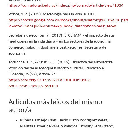
https://conrado.ucf.edu.cu/index.php/conrado/article/view/1834
Ponce, Y. R. (2023). Metrología para la vida. RUTH.
https://books.google.com.cu/books/about/Metrolog%C3%ADa_para
id=bz6oEAAAQBAJ&source=kp_book_description&redir_esc=y
Secretaria de economía. (2019). El CENAM y el impacto de sus
mediciones en la vida diaria y en los sectores de la economía,
comercio, salud, industria e investigaciones. Secretaria de
economía.
Toruncha, J. Z., & Cruz, S. O. (2015). Didáctica desarrolladora:
Posición desde el enfoque histórico cultural. Educação e
Filosofia, 29(57), Article 57.
https://doi.org/10.14393/REVEDFIL.issn.0102-
6801.v29n57a2015-p61a93
Artículos más leídos del mismo
autor/a
Rubén Castillejo Olán, Heidy Justin Rodríguez Pérez,
Maritza Catherine Vallejo Palacios, Lizmary Feriz Otaño,