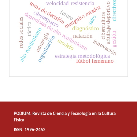
directivos
toma de decisión
velocidad-resistencia
arbitraje deportivo
manguito rotador
futuro
ciberespacio
deportistas de alto rendimiento
cibercultura
salto
redes sociales
táctica
diagnóstico
alto rendimiento
gestión
estrategia
natación
organización
modelo
innovación
estrategia metodológica
fútbol femenino
PODIUM. Revista de Ciencia y Tecnología en la Cultura
Física
ISSN: 1996-2452