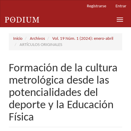
Navegación
Registrarse
Entrar
principal
Contenido
Toggle
principal
naviga
Barra
lateral
Inicio
Archivos
Vol. 19 Núm. 1 (2024): enero-abril
ARTÍCULOS ORIGINALES
Formación de la cultura
metrológica desde las
potencialidades del
deporte y la Educación
Física