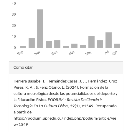
Detalles
Cómo citar
del
Herrera Basabe, T., Hernández Casas, J. J., Hernández–Cruz
artículo
Pérez, R. A., & Feriz Otaño, L. (2024). Formación de la
cultura metrológica desde las potencialidades del deporte y
la Educación Física.
PODIUM - Revista De Ciencia Y
Tecnología En La Cultura Física
,
19
(1), e1549. Recuperado
a partir de
https://podium.upr.edu.cu/index.php/podium/article/vie
w/1549