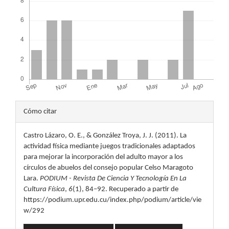
Detalles
Cómo citar
del
Castro Lázaro, O. E., & González Troya, J. J. (2011). La
artículo
actividad física mediante juegos tradicionales adaptados
para mejorar la incorporación del adulto mayor a los
círculos de abuelos del consejo popular Celso Maragoto
Lara.
PODIUM - Revista De Ciencia Y Tecnología En La
Cultura Física
,
6
(1), 84–92. Recuperado a partir de
https://podium.upr.edu.cu/index.php/podium/article/vie
w/292