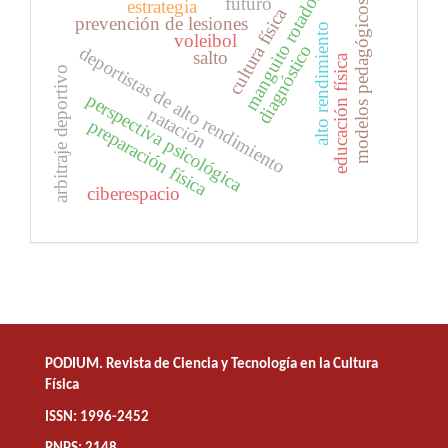
manguito rotador
futuro
estrategia
modelos pedagógicos
cultura física
prevención de lesiones
alto rendimiento
voleibol
diagnóstico
deportistas de alto rendimiento
salto
educación física
arbitraje deportivo
perspectiva psicológica
natación
preparación física
ciberespacio
PODIUM. Revista de Ciencia y Tecnología en la Cultura
Física
ISSN: 1996-2452