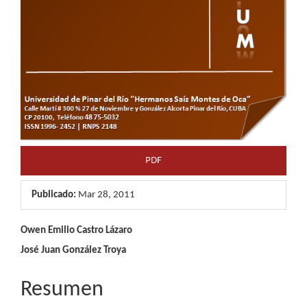
PDF
Publicado:
Mar 28, 2011
Contenido
Owen Emilio Castro Lázaro
José Juan González Troya
principal
del
Resumen
artículo