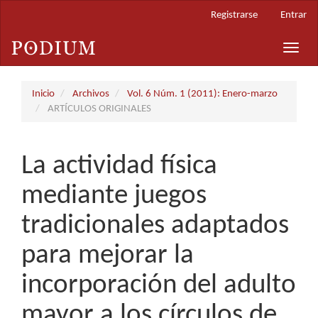
Navegación
Registrarse
Entrar
principal
Contenido
Toggle
principal
naviga
Barra
lateral
Inicio
Archivos
Vol. 6 Núm. 1 (2011): Enero-marzo
ARTÍCULOS ORIGINALES
La actividad física
mediante juegos
tradicionales adaptados
para mejorar la
incorporación del adulto
mayor a los círculos de