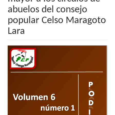
abuelos del consejo
popular Celso Maragoto
Lara
Barra
lateral
del
artículo